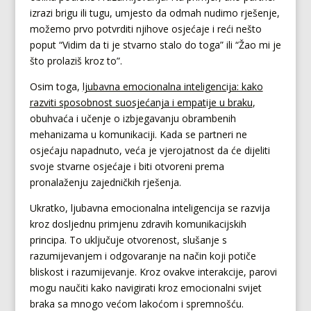
izrazi brigu ili tugu, umjesto da odmah nudimo rješenje,
možemo prvo potvrditi njihove osjećaje i reći nešto
poput “Vidim da ti je stvarno stalo do toga” ili “Žao mi je
što prolaziš kroz to”.
Osim toga,
ljubavna emocionalna inteligencija: kako
razviti sposobnost suosjećanja i empatije u braku
,
obuhvaća i učenje o izbjegavanju obrambenih
mehanizama u komunikaciji. Kada se partneri ne
osjećaju napadnuto, veća je vjerojatnost da će dijeliti
svoje stvarne osjećaje i biti otvoreni prema
pronalaženju zajedničkih rješenja.
Ukratko, ljubavna emocionalna inteligencija se razvija
kroz dosljednu primjenu zdravih komunikacijskih
principa. To uključuje otvorenost, slušanje s
razumijevanjem i odgovaranje na način koji potiče
bliskost i razumijevanje. Kroz ovakve interakcije, parovi
mogu naučiti kako navigirati kroz emocionalni svijet
braka sa mnogo većom lakoćom i spremnošću.