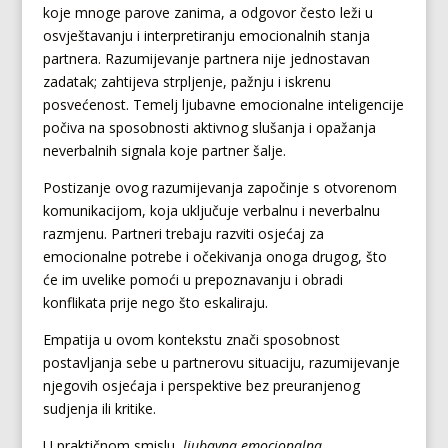
koje mnoge parove zanima, a odgovor često leži u
osvještavanju i interpretiranju emocionalnih stanja
partnera. Razumijevanje partnera nije jednostavan
zadatak; zahtijeva strpljenje, pažnju i iskrenu
posvećenost. Temelj ljubavne emocionalne inteligencije
počiva na sposobnosti aktivnog slušanja i opažanja
neverbalnih signala koje partner šalje.
Postizanje ovog razumijevanja započinje s otvorenom
komunikacijom, koja uključuje verbalnu i neverbalnu
razmjenu. Partneri trebaju razviti osjećaj za
emocionalne potrebe i očekivanja onoga drugog, što
će im uvelike pomoći u prepoznavanju i obradi
konflikata prije nego što eskaliraju.
Empatija u ovom kontekstu znači sposobnost
postavljanja sebe u partnerovu situaciju, razumijevanje
njegovih osjećaja i perspektive bez preuranjenog
sudjenja ili kritike.
U praktičnom smislu,
ljubavna emocionalna