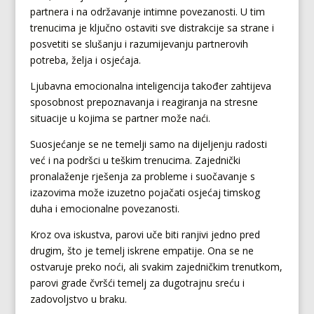
partnera i na održavanje intimne povezanosti. U tim
trenucima je ključno ostaviti sve distrakcije sa strane i
posvetiti se slušanju i razumijevanju partnerovih
potreba, želja i osjećaja.
Ljubavna emocionalna inteligencija također zahtijeva
sposobnost prepoznavanja i reagiranja na stresne
situacije u kojima se partner može naći.
Suosjećanje se ne temelji samo na dijeljenju radosti
već i na podršci u teškim trenucima. Zajednički
pronalaženje rješenja za probleme i suočavanje s
izazovima može izuzetno pojačati osjećaj timskog
duha i emocionalne povezanosti.
Kroz ova iskustva, parovi uče biti ranjivi jedno pred
drugim, što je temelj iskrene empatije. Ona se ne
ostvaruje preko noći, ali svakim zajedničkim trenutkom,
parovi grade čvršći temelj za dugotrajnu sreću i
zadovoljstvo u braku.