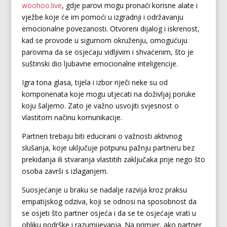
woohoo.live
, gdje parovi mogu pronaći korisne alate i
vježbe koje će im pomoći u izgradnji i održavanju
emocionalne povezanosti. Otvoreni dijalog i iskrenost,
kad se provode u sigurnom okruženju, omogućuju
parovima da se osjećaju vidljivim i shvaćenim, što je
suštinski dio ljubavne emocionalne inteligencije.
Igra tona glasa, tijela i izbor riječi neke su od
komponenata koje mogu utjecati na doživljaj poruke
koju šaljemo. Zato je važno usvojiti svjesnost o
vlastitom načinu komunikacije.
Partneri trebaju biti educirani o važnosti aktivnog
slušanja, koje uključuje potpunu pažnju partneru bez
prekidanja ili stvaranja vlastitih zaključaka prije nego što
osoba završi s izlaganjem.
Suosjećanje u braku se nadalje razvija kroz praksu
empatijskog odziva, koji se odnosi na sposobnost da
se osjeti što partner osjeća i da se te osjećaje vrati u
obliku podrške i razumijevanja. Na primjer, ako partner