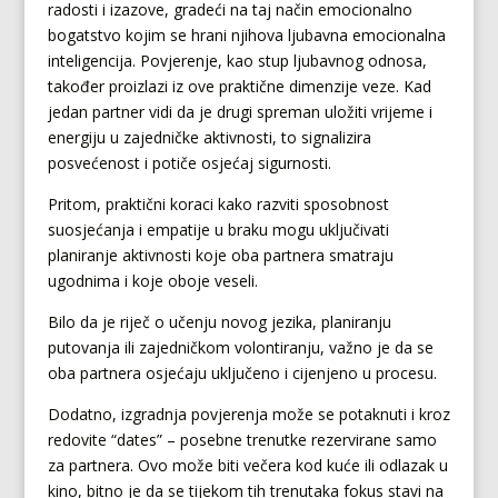
radosti i izazove, gradeći na taj način emocionalno
bogatstvo kojim se hrani njihova ljubavna emocionalna
inteligencija. Povjerenje, kao stup ljubavnog odnosa,
također proizlazi iz ove praktične dimenzije veze. Kad
jedan partner vidi da je drugi spreman uložiti vrijeme i
energiju u zajedničke aktivnosti, to signalizira
posvećenost i potiče osjećaj sigurnosti.
Pritom, praktični koraci kako razviti sposobnost
suosjećanja i empatije u braku mogu uključivati
planiranje aktivnosti koje oba partnera smatraju
ugodnima i koje oboje veseli.
Bilo da je riječ o učenju novog jezika, planiranju
putovanja ili zajedničkom volontiranju, važno je da se
oba partnera osjećaju uključeno i cijenjeno u procesu.
Dodatno, izgradnja povjerenja može se potaknuti i kroz
redovite “dates” – posebne trenutke rezervirane samo
za partnera. Ovo može biti večera kod kuće ili odlazak u
kino, bitno je da se tijekom tih trenutaka fokus stavi na