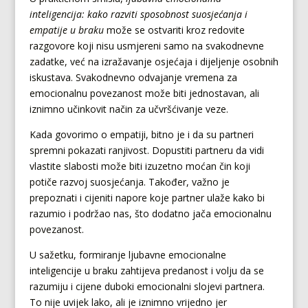
inteligencija: kako razviti sposobnost suosjećanja i
empatije u braku
može se ostvariti kroz redovite
razgovore koji nisu usmjereni samo na svakodnevne
zadatke, već na izražavanje osjećaja i dijeljenje osobnih
iskustava. Svakodnevno odvajanje vremena za
emocionalnu povezanost može biti jednostavan, ali
iznimno učinkovit način za učvršćivanje veze.
Kada govorimo o empatiji, bitno je i da su partneri
spremni pokazati ranjivost. Dopustiti partneru da vidi
vlastite slabosti može biti izuzetno moćan čin koji
potiče razvoj suosjećanja. Također, važno je
prepoznati i cijeniti napore koje partner ulaže kako bi
razumio i podržao nas, što dodatno jača emocionalnu
povezanost.
U sažetku, formiranje ljubavne emocionalne
inteligencije u braku zahtijeva predanost i volju da se
razumiju i cijene duboki emocionalni slojevi partnera.
To nije uvijek lako, ali je iznimno vrijedno jer