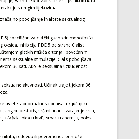
rapije, važno je konzultirati se s liječnikom kako
nterakcije s drugim lijekovima.
i značajno poboljšanje kvalitete seksualnog
(PDE 5) specifičan za ciklički guanozin monofosfat
oksida, inhibicija PDE 5 od strane Cialisa
uštanjem glatkih mišića arterija i povećanim
 nema seksualne stimulacije. Cialis poboljšava
ijekom 36 sati. Ako je seksualna uzbuđenost
 seksualne aktivnosti. Učinak traje tijekom 36
doza.
eće uvjete: abnormalnosti penisa, uključujući
, anginu pektoris, srčani udar ili zatajenje srca,
miju (višak lipida u krvi), srpastu anemiju, bolest
g nitrita, redovito ili povremeno, jer može