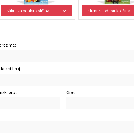
 prezime:
i kućni broj:
nski broj:
Grad:
: