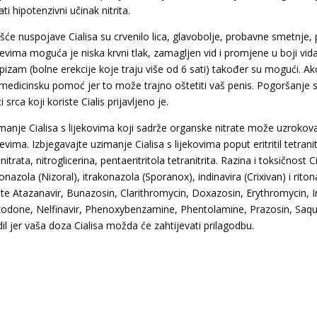
ti hipotenzivni učinak nitrita.
šće nuspojave Cialisa su crvenilo lica, glavobolje, probavne smetnje, p
jevima moguća je niska krvni tlak, zamagljen vid i promjene u boji vid
iapizam (bolne erekcije koje traju više od 6 sati) također su mogući. A
 medicinsku pomoć jer to može trajno oštetiti vaš penis. Pogoršanje
i srca koji koriste Cialis prijavljeno je.
manje Cialisa s lijekovima koji sadrže organske nitrate može uzrokova
evima. Izbjegavajte uzimanje Cialisa s lijekovima poput eritritil tetranit
trata, nitroglicerina, pentaeritritola tetranitrita. Razina i toksičnos
nazola (Nizoral), itrakonazola (Sporanox), indinavira (Crixivan) i riton
te Atazanavir, Bunazosin, Clarithromycin, Doxazosin, Erythromycin, In
odone, Nelfinavir, Phenoxybenzamine, Phentolamine, Prazosin, Saquin
il jer vaša doza Cialisa možda će zahtijevati prilagodbu.