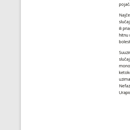
pojača
Najče
sluča
ili pr
hitnu
bolest
Suuzi
slučaj
mononi
ketoko
uzima
Nefaz
Urapid