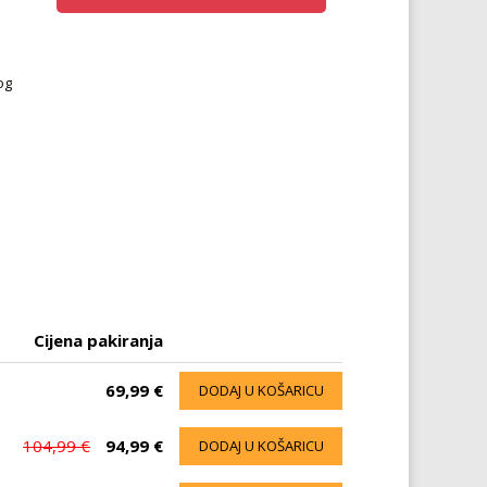
og
Cijena pakiranja
69,99 €
DODAJ U KOŠARICU
104,99 €
94,99 €
DODAJ U KOŠARICU