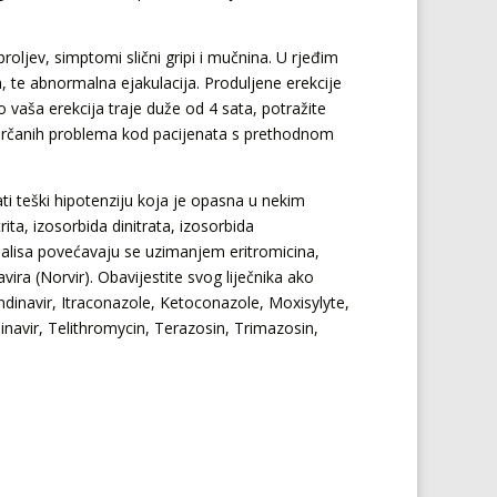
roljev, simptomi slični gripi i mučnina. U rjeđim
a, te abnormalna ejakulacija. Produljene erekcije
ko vaša erekcija traje duže od 4 sata, potražite
 srčanih problema kod pacijenata s prethodnom
ti teški hipotenziju koja je opasna u nekim
rita, izosorbida dinitrata, izosorbida
t Cialisa povećavaju se uzimanjem eritromicina,
avira (Norvir). Obavijestite svog liječnika ako
dinavir, Itraconazole, Ketoconazole, Moxisylyte,
avir, Telithromycin, Terazosin, Trimazosin,