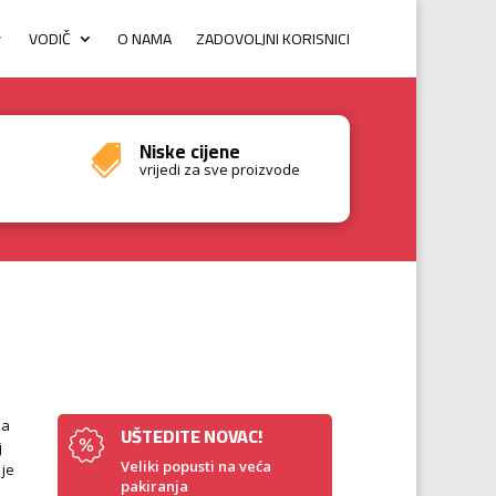
VODIČ
O NAMA
ZADOVOLJNI KORISNICI
Niske cijene

vrijedi za sve proizvode
za
UŠTEDITE NOVAC!
j
Veliki popusti na veća
 je
pakiranja