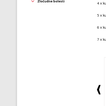
Zloćudne bolesti
4 x k
5 x k
6 x k
7 x k