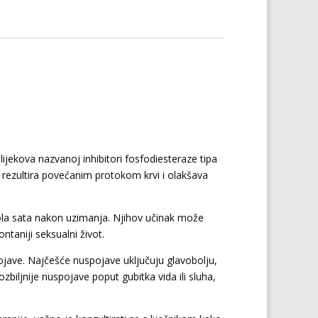
i lijekova nazvanoj inhibitori fosfodiesteraze tipa
o rezultira povećanim protokom krvi i olakšava
 pola sata nakon uzimanja. Njihov učinak može
ntaniji seksualni život.
ojave. Najčešće nuspojave uključuju glavobolju,
zbiljnije nuspojave poput gubitka vida ili sluha,