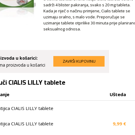
sadrži 4 blister pakiranja, svako s 20 mg tableta.
Kada je riječ o načinu primjene, Cialis tablete se
uzimaju oralno, s malo vode. Preporučuje se
uzimanje tablete otprilike 30 minuta prije planiran
seksualnog odnosa.
izvoda u košarici:
a proizvoda u košarici
či CIALIS LILLY tablete
ranje
Ušteda
utijica CIALIS LILLY tablete
utijica CIALIS LILLY tablete
9,99 €