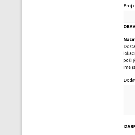
Broj 
OBAV
Nači
Dosta
lokaci
pošil
ime (s
Doda
IZAB