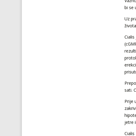
Važno 
bi se 
Uz pr
život
Cialis
(cGMP
rezul
proto
erekc
prisu
Prepo
sati.
Prije 
zakriv
hipote
jetre 
Cialis