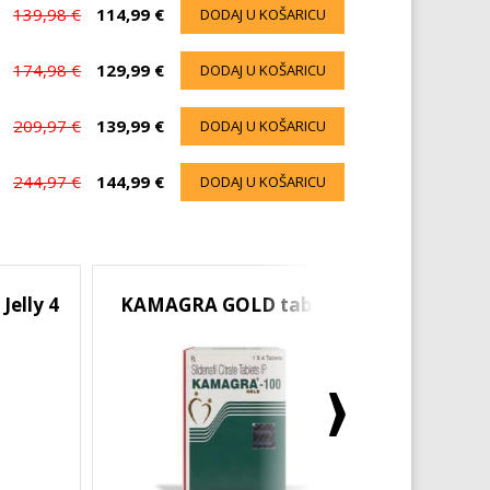
139,98 €
114,99 €
DODAJ U KOŠARICU
174,98 €
129,99 €
DODAJ U KOŠARICU
209,97 €
139,99 €
DODAJ U KOŠARICU
244,97 €
144,99 €
DODAJ U KOŠARICU
elly 4
KAMAGRA GOLD tablete
SUPER 