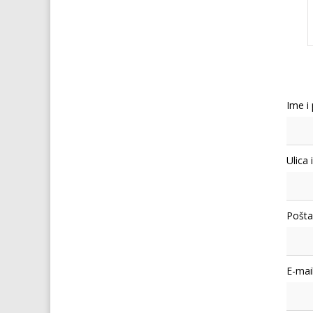
Ime i
Ulica 
Pošta
E-mail