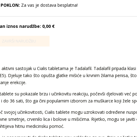
POKLON:
Za vas je dostava besplatna!
an iznos narudžbe:
0,00 €
 aktivni sastojak u Cialis tabletama je Tadalafil. Tadalafil pripada klas
E5). Djeluje tako što opušta glatke mišiće u krvnim žilama penisa, št
anje erekcije.
s tablete su pokazale brzu i učinkovitu reakciju, počevši djelovati već
i i do 36 sati, što ga čini popularnim izborom za muškarce koji žele spo
č svojoj učinkovitosti, Cialis tablete mogu uzrokovati određene nusp
ne smetnje, crvenilo lica i bolove u mišićima. Rijetko, mogu se javiti o
ahtijeva hitnu medicinsku pomoć.