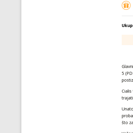
Ukup
Glavni
5 (PD
postiz
Ciali
trajat
Unato
probav
što z