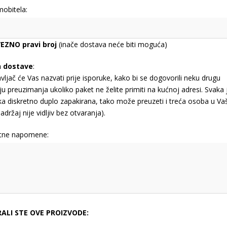
mobitela:
EZNO pravi broj
(inače dostava neće biti moguća)
n dostave
:
vljač će Vas nazvati prije isporuke, kako bi se dogovorili neku drugu
ju preuzimanja ukoliko paket ne želite primiti na kućnoj adresi. Svaka 
jka diskretno duplo zapakirana, tako može preuzeti i treća osoba u Va
adržaj nije vidljiv bez otvaranja).
tne napomene:
RALI STE OVE PROIZVODE: