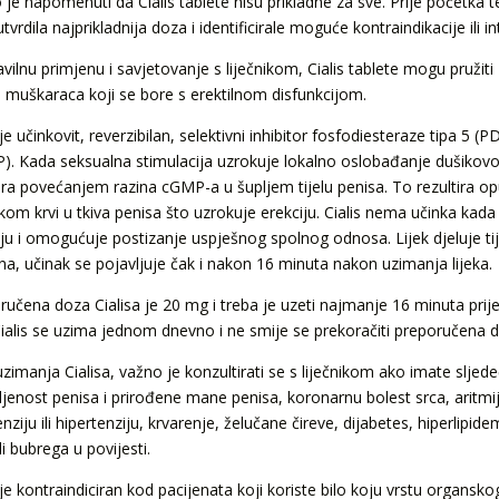
je napomenuti da Cialis tablete nisu prikladne za sve. Prije početka te
utvrdila najprikladnija doza i identificirale moguće kontraindikacije ili i
avilnu primjenu i savjetovanje s liječnikom, Cialis tablete mogu pružit
a muškaraca koji se bore s erektilnom disfunkcijom.
 je učinkovit, reverzibilan, selektivni inhibitor fosfodiesteraze tipa 5 
). Kada seksualna stimulacija uzrokuje lokalno oslobađanje dušikovog 
tira povećanjem razina cGMP-a u šupljem tijelu penisa. To rezultira op
kom krvi u tkiva penisa što uzrokuje erekciju. Cialis nema učinka kada
iju i omogućuje postizanje uspješnog spolnog odnosa. Lijek djeluje t
tna, učinak se pojavljuje čak i nakon 16 minuta nakon uzimanja lijeka.
ručena doza Cialisa je 20 mg i treba je uzeti najmanje 16 minuta prije
 Cialis se uzima jednom dnevno i ne smije se prekoračiti preporučena 
uzimanja Cialisa, važno je konzultirati se s liječnikom ako imate sljed
ljenost penisa i prirođene mane penisa, koronarnu bolest srca, aritmiju
nziju ili hipertenziju, krvarenje, želučane čireve, dijabetes, hiperlipide
ili bubrega u povijesti.
 je kontraindiciran kod pacijenata koji koriste bilo koju vrstu organsko