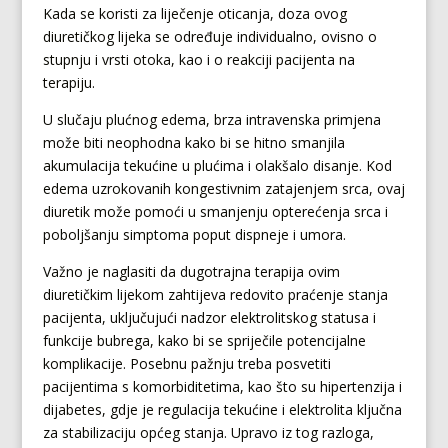
Kada se koristi za liječenje oticanja, doza ovog
diuretičkog lijeka se određuje individualno, ovisno o
stupnju i vrsti otoka, kao i o reakciji pacijenta na
terapiju.
U slučaju plućnog edema, brza intravenska primjena
može biti neophodna kako bi se hitno smanjila
akumulacija tekućine u plućima i olakšalo disanje. Kod
edema uzrokovanih kongestivnim zatajenjem srca, ovaj
diuretik može pomoći u smanjenju opterećenja srca i
poboljšanju simptoma poput dispneje i umora.
Važno je naglasiti da dugotrajna terapija ovim
diuretičkim lijekom zahtijeva redovito praćenje stanja
pacijenta, uključujući nadzor elektrolitskog statusa i
funkcije bubrega, kako bi se spriječile potencijalne
komplikacije. Posebnu pažnju treba posvetiti
pacijentima s komorbiditetima, kao što su hipertenzija i
dijabetes, gdje je regulacija tekućine i elektrolita ključna
za stabilizaciju općeg stanja. Upravo iz tog razloga,