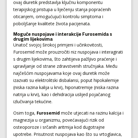
ovaj diuretik predstavlja ključnu komponentu
terapijskog pristupa u liječenju stanja popraćenih
oticanjem, omogućujući kontrolu simptoma i
poboljšanje kvalitete života pacijenata.
Moguće nuspojave i interakcije Furosemida s
drugim lijekovima
Unatoč svojoj širokoj primjeni i učinkovitosti,
Furosemid može prouzročiti niz nuspojava i interagirati
s drugim lijekovima, što zahtijeva pažljivo praćenje i
upravljanje od strane zdravstvenih stručnjaka. Među
najčešćim nuspojavama koje ovaj diuretik može
izazvati su elektrolitski disbalansi, poput hipokalemije
(niska razina kalija u krvi), hiponatremije (niska razina
natrija u krvi), kao i dehidracija uslijed pojačanog
izlučivanja tekućine.
Osim toga,
Furosemid
može utjecati na razinu kalcija i
magnezija u organizmu, povećavajući rizik od
osteoporoze i srčanih aritmija kod dugotrajne
upotrebe. Prisutnost nuspojava kao što su vrtoglavica,