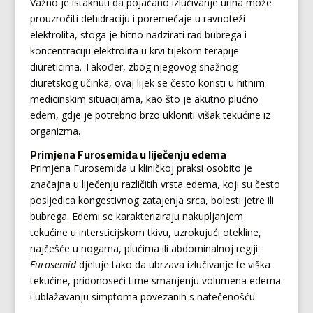
Važno je istaknuti da pojačano izlučivanje urina može
prouzročiti dehidraciju i poremećaje u ravnoteži
elektrolita, stoga je bitno nadzirati rad bubrega i
koncentraciju elektrolita u krvi tijekom terapije
diureticima. Također, zbog njegovog snažnog
diuretskog učinka, ovaj lijek se često koristi u hitnim
medicinskim situacijama, kao što je akutno plućno
edem, gdje je potrebno brzo ukloniti višak tekućine iz
organizma.
Primjena Furosemida u liječenju edema
Primjena Furosemida u kliničkoj praksi osobito je
značajna u liječenju različitih vrsta edema, koji su često
posljedica kongestivnog zatajenja srca, bolesti jetre ili
bubrega. Edemi se karakteriziraju nakupljanjem
tekućine u intersticijskom tkivu, uzrokujući otekline,
najčešće u nogama, plućima ili abdominalnoj regiji.
Furosemid
djeluje tako da ubrzava izlučivanje te viška
tekućine, pridonoseći time smanjenju volumena edema
i ublažavanju simptoma povezanih s natečenošću.