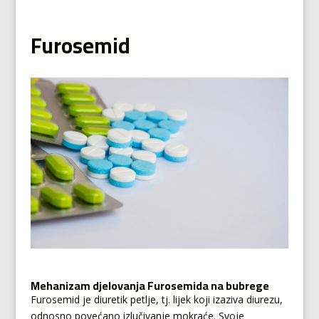
Furosemid
Mehanizam djelovanja Furosemida na bubrege
Furosemid je diuretik petlje, tj. lijek koji izaziva diurezu,
odnosno povećano izlučivanje mokraće. Svoje