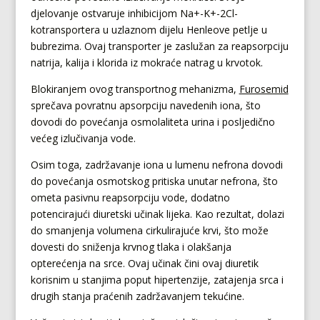
djelovanje ostvaruje inhibicijom Na+-K+-2Cl-
kotransportera u uzlaznom dijelu Henleove petlje u
bubrezima. Ovaj transporter je zaslužan za reapsorpciju
natrija, kalija i klorida iz mokraće natrag u krvotok.
Blokiranjem ovog transportnog mehanizma,
Furosemid
sprečava povratnu apsorpciju navedenih iona, što
dovodi do povećanja osmolaliteta urina i posljedično
većeg izlučivanja vode.
Osim toga, zadržavanje iona u lumenu nefrona dovodi
do povećanja osmotskog pritiska unutar nefrona, što
ometa pasivnu reapsorpciju vode, dodatno
potencirajući diuretski učinak lijeka. Kao rezultat, dolazi
do smanjenja volumena cirkulirajuće krvi, što može
dovesti do sniženja krvnog tlaka i olakšanja
opterećenja na srce. Ovaj učinak čini ovaj diuretik
korisnim u stanjima poput hipertenzije, zatajenja srca i
drugih stanja praćenih zadržavanjem tekućine.