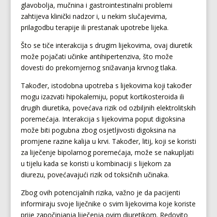
glavobolja, mučnina i gastrointestinalni problemi
zahtijeva klinički nadzor i, u nekim slučajevima,
prilagodbu terapije ili prestanak upotrebe lijeka.
Što se tiče interakcija s drugim lijekovima, ovaj diuretik
može pojačati učinke antihipertenziva, što može
dovesti do prekomjernog snižavanja krvnog tlaka.
Također, istodobna upotreba s lijekovima koji također
mogu izazvati hipokalemiju, poput kortikosteroida ili
drugih diuretika, povećava rizik od ozbiljnih elektrolitskih
poremećaja. Interakcija s lijekovima poput digoksina
može biti pogubna zbog osjetljivosti digoksina na
promjene razine kalija u krvi. Također, litij, koji se koristi
za liječenje bipolarnog poremećaja, može se nakupljati
u tijelu kada se koristi u kombinaciji s lijekom za
diurezu, povećavajući rizik od toksičnih učinaka.
Zbog ovih potencijalnih rizika, važno je da pacijenti
informiraju svoje liječnike o svim lijekovima koje koriste
prije započinjanja liječenja ovim diuretikom. Redovito