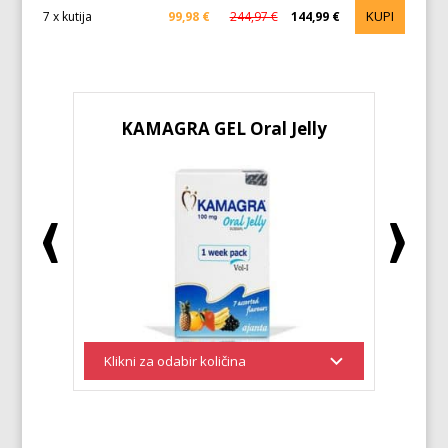
KUPI
7 x kutija
99,98 €
244,97 €
144,99 €
KAMAGRA GEL Oral Jelly
KA