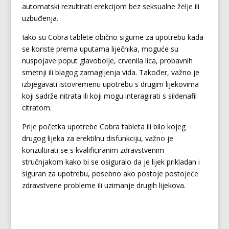
automatski rezultirati erekcijom bez seksualne želje ili
uzbuđenja.
Iako su Cobra tablete obično sigurne za upotrebu kada
se koriste prema uputama liječnika, moguće su
nuspojave poput glavobolje, crvenila lica, probavnih
smetnji ili blagog zamagljenja vida. Također, važno je
izbjegavati istovremenu upotrebu s drugim lijekovima
koji sadrže nitrata ili koji mogu interagirati s sildenafil
citratom.
Prije početka upotrebe Cobra tableta ili bilo kojeg
drugog lijeka za erektilnu disfunkciju, važno je
konzultirati se s kvalificiranim zdravstvenim
stručnjakom kako bi se osiguralo da je lijek prikladan i
siguran za upotrebu, posebno ako postoje postojeće
zdravstvene probleme ili uzimanje drugih lijekova.