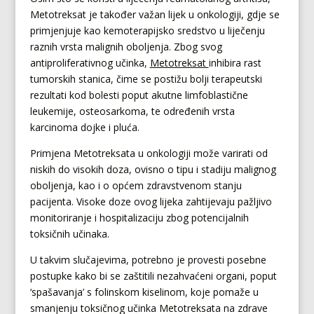
Metotreksat je također važan lijek u onkologiji, gdje se
primjenjuje kao kemoterapijsko sredstvo u liječenju
raznih vrsta malignih oboljenja. Zbog svog
antiproliferativnog učinka,
Metotreksat
inhibira rast
tumorskih stanica, čime se postižu bolji terapeutski
rezultati kod bolesti poput akutne limfoblastične
leukemije, osteosarkoma, te određenih vrsta
karcinoma dojke i pluća.
Primjena Metotreksata u onkologiji može varirati od
niskih do visokih doza, ovisno o tipu i stadiju malignog
oboljenja, kao i o općem zdravstvenom stanju
pacijenta. Visoke doze ovog lijeka zahtijevaju pažljivo
monitoriranje i hospitalizaciju zbog potencijalnih
toksičnih učinaka.
U takvim slučajevima, potrebno je provesti posebne
postupke kako bi se zaštitili nezahvaćeni organi, poput
‘spašavanja’ s folinskom kiselinom, koje pomaže u
smanjenju toksičnog učinka Metotreksata na zdrave