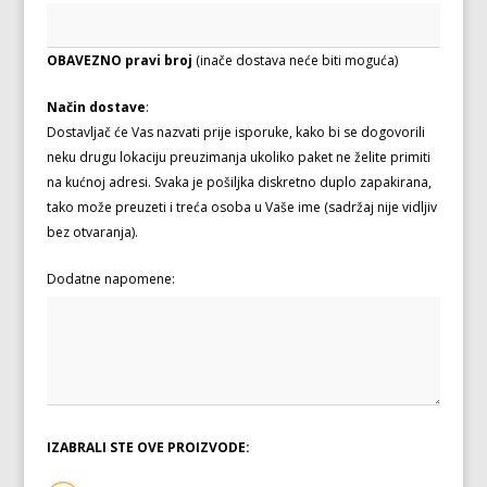
OBAVEZNO pravi broj
(inače dostava neće biti moguća)
Način dostave
:
Dostavljač će Vas nazvati prije isporuke, kako bi se dogovorili
neku drugu lokaciju preuzimanja ukoliko paket ne želite primiti
na kućnoj adresi. Svaka je pošiljka diskretno duplo zapakirana,
tako može preuzeti i treća osoba u Vaše ime (sadržaj nije vidljiv
bez otvaranja).
Dodatne napomene:
IZABRALI STE OVE PROIZVODE: