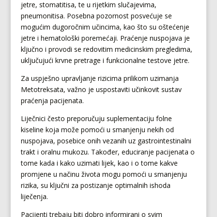
jetre, stomatitisa, te u rijetkim slučajevima,
pneumonitisa. Posebna pozornost posvećuje se
mogućim dugoročnim učincima, kao što su oštećenje
jetre i hematološki poremećaji. Praćenje nuspojava je
ključno i provodi se redovitim medicinskim pregledima,
uključujući krvne pretrage i funkcionalne testove jetre.
Za uspješno upravljanje rizicima prilikom uzimanja
Metotreksata, važno je uspostaviti učinkovit sustav
praćenja pacijenata.
Liječnici često preporučuju suplementaciju folne
kiseline koja može pomoći u smanjenju nekih od
nuspojava, posebice onih vezanih uz gastrointestinalni
trakt i oralnu mukozu. Također, educiranje pacijenata o
tome kada i kako uzimati lijek, kao i o tome kakve
promjene u načinu života mogu pomoći u smanjenju
rizika, su ključni za postizanje optimalnih ishoda
liječenja.
Pacijenti trebaju biti dobro informirani o svim