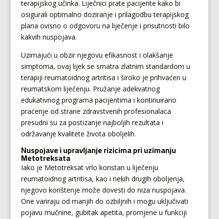
terapijskog učinka. Liječnici prate pacijente kako bi
osigurali optimalno doziranje i prilagodbu terapijskog
plana ovisno o odgovoru na liječenje i prisutnosti bilo
kakvih nuspojava.
Uzimajući u obzir njegovu efikasnost i olakšanje
simptoma, ovaj lijek se smatra zlatnim standardom u
terapiji reumatoidnog artritisa i široko je prihvaćen u
reumatskom liječenju. Pružanje adekvatnog
edukativnog programa pacijentima i kontinuirano
praćenje od strane zdravstvenih profesionalaca
presudni su za postizanje najboljih rezultata i
održavanje kvalitete života oboljelih.
Nuspojave i upravljanje rizicima pri uzimanju
Metotreksata
Iako je Metotreksat vrlo koristan u liječenju
reumatoidnog artritisa, kao i nekih drugih oboljenja,
njegovo korištenje može dovesti do niza nuspojava.
One variraju od manjih do ozbiljnih i mogu uključivati
pojavu mučnine, gubitak apetita, promjene u funkciji