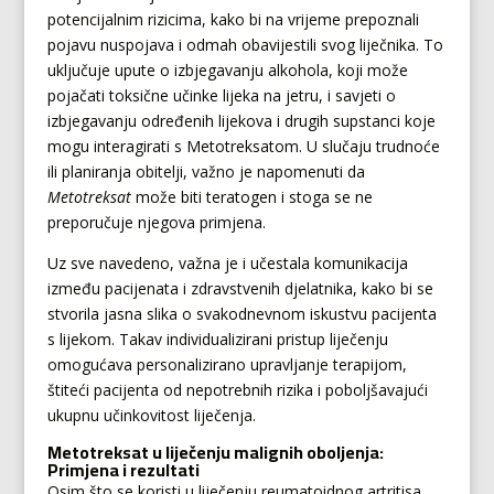
potencijalnim rizicima, kako bi na vrijeme prepoznali
pojavu nuspojava i odmah obavijestili svog liječnika. To
uključuje upute o izbjegavanju alkohola, koji može
pojačati toksične učinke lijeka na jetru, i savjeti o
izbjegavanju određenih lijekova i drugih supstanci koje
mogu interagirati s Metotreksatom. U slučaju trudnoće
ili planiranja obitelji, važno je napomenuti da
Metotreksat
može biti teratogen i stoga se ne
preporučuje njegova primjena.
Uz sve navedeno, važna je i učestala komunikacija
između pacijenata i zdravstvenih djelatnika, kako bi se
stvorila jasna slika o svakodnevnom iskustvu pacijenta
s lijekom. Takav individualizirani pristup liječenju
omogućava personalizirano upravljanje terapijom,
štiteći pacijenta od nepotrebnih rizika i poboljšavajući
ukupnu učinkovitost liječenja.
Metotreksat u liječenju malignih oboljenja:
Primjena i rezultati
Osim što se koristi u liječenju reumatoidnog artritisa,