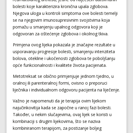
bolesti koje karakterizira kronična upala zglobova.
Njegova uloga u kontroli simptoma ove bolesti temelji
se na njegovim imunosupresivnim svojstvima koja
pomažu u smanjenju upalnog odgovora koji je
odgovoran za oštećenje zglobova i okolnog tkiva.
Primjena ovog lijeka pokazala je značajne rezultate u
usporavanju progresije bolesti, smanjenju intenziteta
bolova, otekline i ukočenosti zglobova te poboljšanju
opće funkcionalnosti i kvalitete života pacijenata.
Metotreksat se obično primjenjuje jednom tjedno, u
oralnoj ili parenteralnoj formi, ovisno o preporuci
liječnika i individualnom odgovoru pacijenta na liječenje.
Važno je napomenuti da je terapija ovim lijekom
najučinkovitija kada se započne u ranoj fazi bolesti.
Također, u nekim slučajevima, ovaj lijek se koristi u
kombinaciji s drugim lijekovima, što se naziva
kombiniranom terapijom, za postizanje boljeg