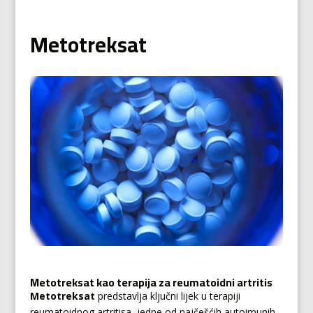
Metotreksat
Metotreksat kao terapija za reumatoidni artritis
Metotreksat
predstavlja ključni lijek u terapiji
reumatoidnog artritisa, jedne od najčešćih autoimunih