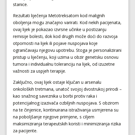
stanice.
Rezultati liječenja Metotreksatom kod malignih
oboljenja mogu značajno varirati. Kod nekih pacijenata,
ovaj lijek je pokazao izvrsne učinke u postizanju
remisije bolesti, dok kod drugih može doći do razvoja
otpornosti na lijek ili pojave nuspojava koje
ograničavaju njegovu upotrebu. Stoga je personalizirani
pristup u liječenju, koji uzima u obzir genetsku osnovu
tumora i individualnu toleranciju na lijek, od izuzetne
važnosti za uspjeh terapije.
Zaključno, ovaj lijek ostaje ključan u arsenalu
onkoloških tretmana, unatoč svojoj dvostrukoj prirodi –
kao snažnog saveznika u borbi protiv raka i
potencijalnog izazivača ozbiljnih nuspojava. S obzirom
na te činjenice, kontinuirana istraživanja usmjerena su
na poboljšanje njegove primjene, s ciljem
maksimiziranja terapeutskih koristi i minimiziranja rizika
za pacijente.