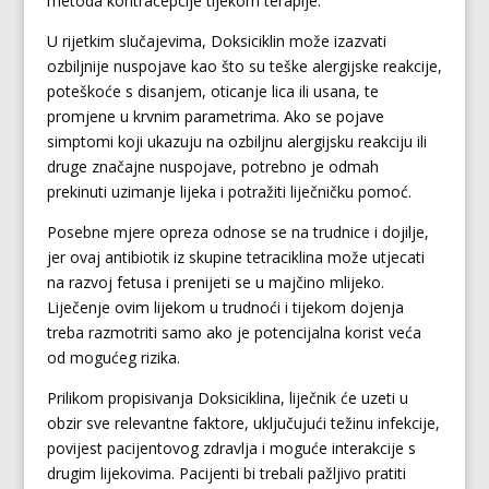
metoda kontracepcije tijekom terapije.
U rijetkim slučajevima, Doksiciklin može izazvati
ozbiljnije nuspojave kao što su teške alergijske reakcije,
poteškoće s disanjem, oticanje lica ili usana, te
promjene u krvnim parametrima. Ako se pojave
simptomi koji ukazuju na ozbiljnu alergijsku reakciju ili
druge značajne nuspojave, potrebno je odmah
prekinuti uzimanje lijeka i potražiti liječničku pomoć.
Posebne mjere opreza odnose se na trudnice i dojilje,
jer ovaj antibiotik iz skupine tetraciklina može utjecati
na razvoj fetusa i prenijeti se u majčino mlijeko.
Liječenje ovim lijekom u trudnoći i tijekom dojenja
treba razmotriti samo ako je potencijalna korist veća
od mogućeg rizika.
Prilikom propisivanja Doksiciklina, liječnik će uzeti u
obzir sve relevantne faktore, uključujući težinu infekcije,
povijest pacijentovog zdravlja i moguće interakcije s
drugim lijekovima. Pacijenti bi trebali pažljivo pratiti