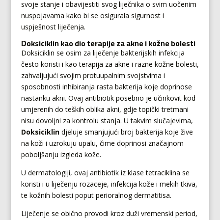
svoje stanje i obavijestiti svog liječnika o svim uočenim
nuspojavama kako bi se osigurala sigurnost i
uspješnost liječenja.
Doksiciklin kao dio terapije za akne i kožne bolesti
Doksiciklin se osim za liječenje bakterijskih infekcija
često koristi i kao terapija za akne i razne kožne bolesti,
zahvaljujući svojim protuupalnim svojstvima i
sposobnosti inhibiranja rasta bakterija koje doprinose
nastanku akni. Ovaj antibiotik posebno je učinkovit kod
umjerenih do teških oblika akni, gdje topički tretmani
nisu dovoljni za kontrolu stanja. U takvim slučajevima,
Doksiciklin
djeluje smanjujući broj bakterija koje žive
na koži i uzrokuju upalu, čime doprinosi značajnom
poboljšanju izgleda kože.
U dermatologiji, ovaj antibiotik iz klase tetraciklina se
koristi i u liječenju rozaceje, infekcija kože i mekih tkiva,
te kožnih bolesti poput perioralnog dermatitisa.
Liječenje se obično provodi kroz duži vremenski period,