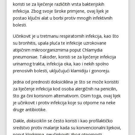
koristi se za liječenje različitih vrsta bakterijskih
infekcija. Zbog svoje široke primjene, ovaj lijek je
postao ključni alat u borbi protiv mnogih infektivnih
bolesti.
Učinkovit je u tretmanu respiratornih infekcija, kao što
su bronhitis, upala pluća te infekcije uzrokovane
atipičnim mikroorganizmima poput Chlamydia
pneumoniae. Također, koristi se za liječenje infekcija
urinarnog trakta, infekcija oka, kao i nekih spolno
prenosivih bolesti, uključujući klamidiju i gonoreju.
Jedna od prednosti doksiciklina je što se može koristiti
za liječenje infekcija kod osoba alergičnih na penicilin,
što ga čini korisnom alternativom. Osim toga, ovaj lijek
je učinkovit i protiv infekcija koje su otporne na neke
druge antibiotike.
Dakle,
doksiciklin
se često koristi i kao profilaktičko
sredstvo protiv malarije kada su konvencionalni lijekovi,
poput klorkinina, neučinkoviti zbog otpornosti.