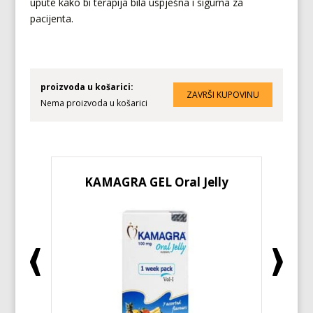
upute kako bi terapija bila uspješna i sigurna za
pacijenta.
proizvoda u košarici:
Nema proizvoda u košarici
KAMAGRA GEL Oral Jelly
KA