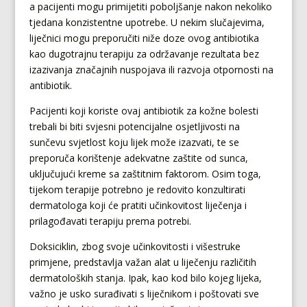
a pacijenti mogu primijetiti poboljšanje nakon nekoliko
tjedana konzistentne upotrebe. U nekim slučajevima,
liječnici mogu preporučiti niže doze ovog antibiotika
kao dugotrajnu terapiju za održavanje rezultata bez
izazivanja značajnih nuspojava ili razvoja otpornosti na
antibiotik.
Pacijenti koji koriste ovaj antibiotik za kožne bolesti
trebali bi biti svjesni potencijalne osjetljivosti na
sunčevu svjetlost koju lijek može izazvati, te se
preporuča korištenje adekvatne zaštite od sunca,
uključujući kreme sa zaštitnim faktorom. Osim toga,
tijekom terapije potrebno je redovito konzultirati
dermatologa koji će pratiti učinkovitost liječenja i
prilagođavati terapiju prema potrebi.
Doksiciklin, zbog svoje učinkovitosti i višestruke
primjene, predstavlja važan alat u liječenju različitih
dermatoloških stanja. Ipak, kao kod bilo kojeg lijeka,
važno je usko surađivati s liječnikom i poštovati sve