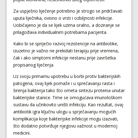
Za uspješno liječenje potrebno je strogo se pridržavati
uputa liječnika, ovisno o vrsti i ozbiljnosti infekcije.
Uobičajeno je da se lijek uzima oralno, a doziranje se
prilagođava individualnim potrebama pacijenta.
Kako bi se spriječio razvoj rezistencije na antibiotike,
izuzetno je važno ne prekidati terapiju prije vremena,
čak i ako simptomi infekcije nestanu prije završetka
propisanog liječenja.
Uz svoju primarnu upotrebu u borbi protiv bakterijskih
patogena, ovaj lijek pomaže i u sprečavanju rasta i
širenja bakterija tako što ometa sintezu proteina unutar
bakterijske stanice. Time se omogućava imunološkom
sustavu da učinkovito uništi infekciju. Kao rezultat, ovaj
antibiotik igra ključnu ulogu u sprječavanju mogućih
komplikacija koje bakterijske infekcije mogu izazvati,
što dodatno potvrđuje njegovu važnost u modernoj
medicini.