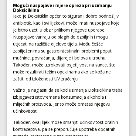
Mogući nuspojave i mjere opreza pri uzimanju
Doksiciklina
Iako je
Doksiciklin
općenito siguran i dobro podnošljiv
antibiotik, kao i svi lijekovi, može imati nuspojave koje
je bitno uzeti u obzir prilikom njegove uporabe.
Nuspojave variraju od blagih do ozbiljnih i mogu
utjecati na različite dijelove tijela. Među češće
zabilježenima su gastrointestinalni problemi poput
mučnine, povraćanja, dijareje i bolova u trbuhu.
Također, može uzrokovati osjetljivost na sunce, što
može rezultirati težim opeklinama ako se koža ne
zaštiti od izloženosti UV zračenju.
Važno je naglasiti da se kod uzimanja Doksiciklina treba
izbjegavati istovremena konzumacija alkohola i
mliječnih proizvoda, jer to može ometati njegovu
učinkovitost.
Također, ovaj lijek može smanjiti učinkovitost oralnih
kontraceptiva, pa se preporučuje upotreba dodatnih