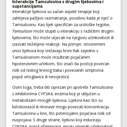
Interakcije Tamsulosina s drugim lijekovima i
supstancijama
Interakcije lijekova su važan aspekt terapije koji
zahtijeva pažljivo razmatranje, posebno kada je riječ o
Tamsulosinu. Kao lijek specifičan za urološke tegobe,
Tamsulosin
može stupiti u interakciju s različitim drugim
lijekovima, što može utjecati na njegovu učinkovitost ili
izazvati neželjene reakcije. Na primjer, istovremeni
unos lijekova koji snižavaju krvni tlak zajedno s
Tamsulosinom može rezultirati pojačanim
hipotenzivnim učinkom, što znači da postoji povećan
rizik od niskog krvnog tlaka i povezanih simptoma
poput vrtoglavice ili nesvjestice.
Osim toga, treba biti oprezan pri upotrebi Tamsulosina
s inhibitorima CYP3A4, enzima koji je uključen u
metabolizam mnogih lijekova. Lijekovi kao što su
ketokonazol ili ritonavir mogu povećati koncentraciju
Tamsulosina u krvi, što potencijalno pojačava rizik od
nuspojava. S druge strane, lijekovi koji induciraju
CYP3A4, poput rifampicina, mogu smanjiti učinkovitost