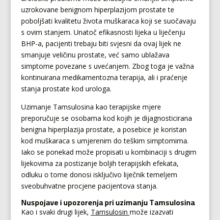
uzrokovane benignom hiperplazijom prostate te
poboljšati kvalitetu života muškaraca koji se suočavaju
s ovim stanjem. Unatoč efikasnosti lijeka u liječenju
BHP-a, pacijenti trebaju biti svjesni da ovaj lijek ne
smanjuje veličinu prostate, već samo ublažava
simptome povezane s uvećanjem. Zbog toga je važna
kontinuirana medikamentozna terapija, ali i praćenje
stanja prostate kod urologa.
Uzimanje Tamsulosina kao terapijske mjere
preporučuje se osobama kod kojih je dijagnosticirana
benigna hiperplazija prostate, a posebice je koristan
kod muškaraca s umjerenim do teškim simptomima.
Iako se ponekad može propisati u kombinaciji s drugim
lijekovima za postizanje boljih terapijskih efekata,
odluku o tome donosi isključivo liječnik temeljem
sveobuhvatne procjene pacijentova stanja.
Nuspojave i upozorenja pri uzimanju Tamsulosina
Kao i svaki drugi lijek,
Tamsulosin
može izazvati