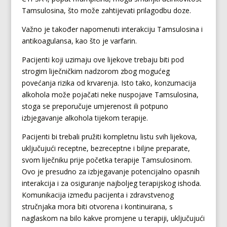
Tamsulosina, što može zahtijevati prilagodbu doze.
Važno je također napomenuti interakciju Tamsulosina i
antikoagulansa, kao što je varfarin.
Pacijenti koji uzimaju ove lijekove trebaju biti pod
strogim liječničkim nadzorom zbog mogućeg
povećanja rizika od krvarenja. Isto tako, konzumacija
alkohola može pojačati neke nuspojave Tamsulosina,
stoga se preporučuje umjerenost ili potpuno
izbjegavanje alkohola tijekom terapije.
Pacijenti bi trebali pružiti kompletnu listu svih lijekova,
uključujući receptne, bezreceptne i biljne preparate,
svom liječniku prije početka terapije Tamsulosinom.
Ovo je presudno za izbjegavanje potencijalno opasnih
interakcija i za osiguranje najboljeg terapijskog ishoda.
Komunikacija između pacijenta i zdravstvenog
stručnjaka mora biti otvorena i kontinuirana, s
naglaskom na bilo kakve promjene u terapiji, uključujući