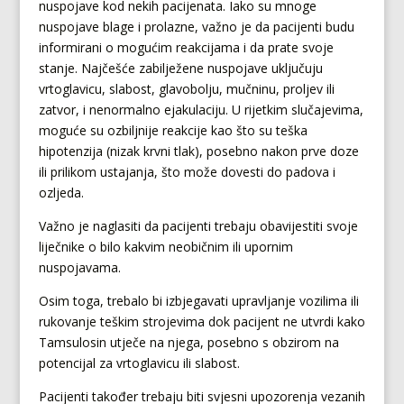
nuspojave kod nekih pacijenata. Iako su mnoge
nuspojave blage i prolazne, važno je da pacijenti budu
informirani o mogućim reakcijama i da prate svoje
stanje. Najčešće zabilježene nuspojave uključuju
vrtoglavicu, slabost, glavobolju, mučninu, proljev ili
zatvor, i nenormalno ejakulaciju. U rijetkim slučajevima,
moguće su ozbiljnije reakcije kao što su teška
hipotenzija (nizak krvni tlak), posebno nakon prve doze
ili prilikom ustajanja, što može dovesti do padova i
ozljeda.
Važno je naglasiti da pacijenti trebaju obavijestiti svoje
liječnike o bilo kakvim neobičnim ili upornim
nuspojavama.
Osim toga, trebalo bi izbjegavati upravljanje vozilima ili
rukovanje teškim strojevima dok pacijent ne utvrdi kako
Tamsulosin utječe na njega, posebno s obzirom na
potencijal za vrtoglavicu ili slabost.
Pacijenti također trebaju biti svjesni upozorenja vezanih