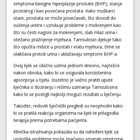
simptoma benigne hiperplazije prostate (BHP), stanja
poznatog i kao povećana prostata. Kako muškarci
stare, prostata se može povećavati, što dovodi do
suženja uretre i uzrokuje probleme s mokrenjem kao
što su česti nagoni za mokrenjem, slab mlaz urina i
otežano pražnjenje mjehura. Tamsulosin djeluje tako
što opušta mišiće u prostati i vratu mjehura, čime se
olakšava protok urina i ublažavaju simptomi BHP-a.
Ovaj lijek se obično uzima jednom dnevno, najčešće
nakon obroka, kako bi se osigurala konzistentna
apsorpcija u tijelu. Izuzetno je važno pratiti upute
liječnika o doziranju i režimu uzimanja Tamsulosina
kako bi se postigli najbolji mogući rezultati u liječenju.
Također, redoviti liječnički pregledi su neophodni kako
bi se pratila reakcija organizma na lijek te prilagodila
terapija prema potrebama pacijenta.
Klinička istraživanja pokazala su da određeni lijek za
urološke probleme može značajno smanjiti simptome