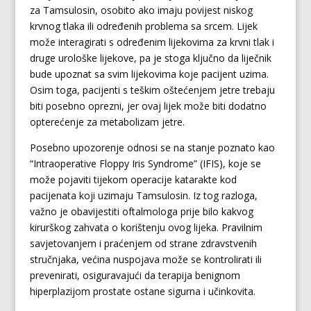
za Tamsulosin, osobito ako imaju povijest niskog
krvnog tlaka ili određenih problema sa srcem. Lijek
može interagirati s određenim lijekovima za krvni tlak i
druge urološke lijekove, pa je stoga ključno da liječnik
bude upoznat sa svim lijekovima koje pacijent uzima.
Osim toga, pacijenti s teškim oštećenjem jetre trebaju
biti posebno oprezni, jer ovaj lijek može biti dodatno
opterećenje za metabolizam jetre.
Posebno upozorenje odnosi se na stanje poznato kao
“Intraoperative Floppy Iris Syndrome” (IFIS), koje se
može pojaviti tijekom operacije katarakte kod
pacijenata koji uzimaju Tamsulosin. Iz tog razloga,
važno je obavijestiti oftalmologa prije bilo kakvog
kirurškog zahvata o korištenju ovog lijeka. Pravilnim
savjetovanjem i praćenjem od strane zdravstvenih
stručnjaka, većina nuspojava može se kontrolirati ili
prevenirati, osiguravajući da terapija benignom
hiperplazijom prostate ostane sigurna i učinkovita.