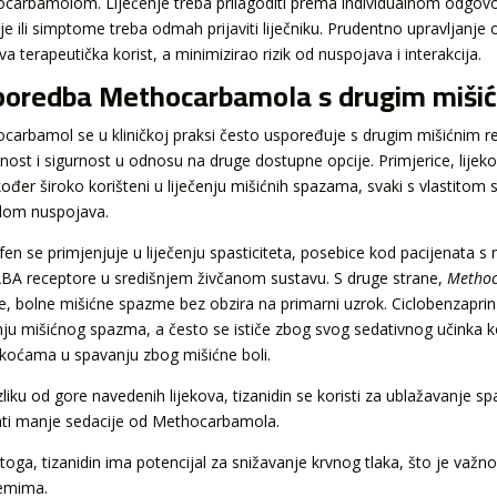
carbamolom. Liječenje treba prilagoditi prema individualnom odgovor
je ili simptome treba odmah prijaviti liječniku. Prudentno upravljanje
a terapeutička korist, a minimizirao rizik od nuspojava i interakcija.
oredba Methocarbamola s drugim mišić
carbamol se u kliničkoj praksi često uspoređuje s drugim mišićnim r
nost i sigurnost u odnosu na druge dostupne opcije. Primjerice, lijekov
kođer široko korišteni u liječenju mišićnih spazama, svaki s vlastito
filom nuspojava.
en se primjenjuje u liječenju spasticiteta, posebice kod pacijenata s m
BA receptore u središnjem živčanom sustavu. S druge strane,
Metho
e, bolne mišićne spazme bez obzira na primarni uzrok. Ciclobenzaprin je
enju mišićnog spazma, a često se ističe zbog svog sedativnog učinka ko
koćama u spavanju zbog mišićne boli.
liku od gore navedenih lijekova, tizanidin se koristi za ublažavanje sp
ati manje sedacije od Methocarbamola.
toga, tizanidin ima potencijal za snižavanje krvnog tlaka, što je važn
emima.