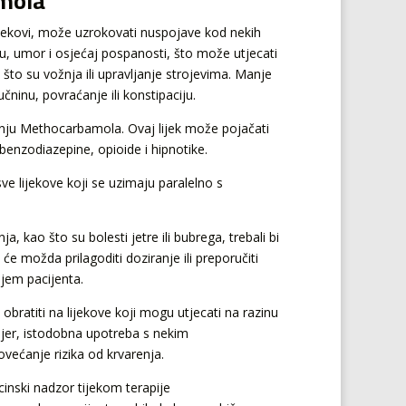
amola
 lijekovi, može uzrokovati nuspojave kod nekih
u, umor i osjećaj pospanosti, što može utjecati
to su vožnja ili upravljanje strojevima. Manje
čninu, povraćanje ili konstipaciju.
tenju Methocarbamola. Ovaj lijek može pojačati
benzodiazepine, opioide i hipnotike.
ve lijekove koji se uzimaju paralelno s
ja, kao što su bolesti jetre ili bubrega, trebali bi
će možda prilagoditi doziranje ili preporučiti
njem pacijenta.
obratiti na lijekove koji mogu utjecati na razinu
mjer, istodobna upotreba s nekim
većanje rizika od krvarenja.
inski nadzor tijekom terapije