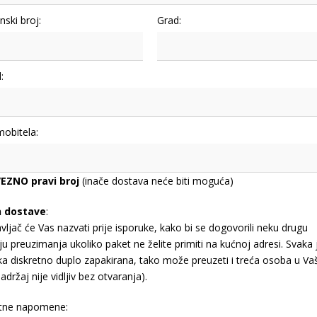
nski broj:
Grad:
:
mobitela:
EZNO pravi broj
(inače dostava neće biti moguća)
n dostave
:
vljač će Vas nazvati prije isporuke, kako bi se dogovorili neku drugu
ju preuzimanja ukoliko paket ne želite primiti na kućnoj adresi. Svaka 
jka diskretno duplo zapakirana, tako može preuzeti i treća osoba u Va
adržaj nije vidljiv bez otvaranja).
tne napomene: