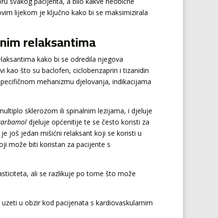
u svakog pacijenta, a bilo kakve neobične
 ovim lijekom je ključno kako bi se maksimizirala
nim relaksantima
elaksantima kako bi se odredila njegova
i kao što su baclofen, ciclobenzaprin i tizanidin
m specifičnom mehanizmu djelovanja, indikacijama
ultiplo sklerozom ili spinalnim lezijama, i djeluje
carbamol
djeluje općenitije te se često koristi za
 još jedan mišićni relaksant koji se koristi u
ji može biti koristan za pacijente s
asticiteta, ali se razlikuje po tome što može
o uzeti u obzir kod pacijenata s kardiovaskularnim