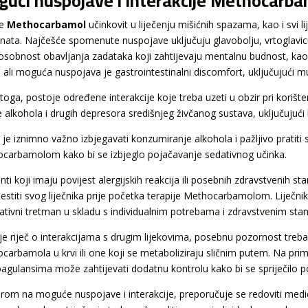
ući nuspojave i interakcije Methocarb
je
Methocarbamol
učinkovit u liječenju mišićnih spazama, kao i svi
enata. Najčešće spomenute nuspojave uključuju glavobolju, vrtoglavic
osobnost obavljanja zadataka koji zahtijevaju mentalnu budnost, kao š
, ali moguća nuspojava je gastrointestinalni discomfort, uključujući mu
toga, postoje određene interakcije koje treba uzeti u obzir pri koriš
e alkohola i drugih depresora središnjeg živčanog sustava, uključujući 
je iznimno važno izbjegavati konzumiranje alkohola i pažljivo pratiti s
carbamolom kako bi se izbjeglo pojačavanje sedativnog učinka.
nti koji imaju povijest alergijskih reakcija ili posebnih zdravstvenih stan
estiti svog liječnika prije početka terapije Methocarbamolom. Liječnik 
nativni tretman u skladu s individualnim potrebama i zdravstvenim sta
je riječ o interakcijama s drugim lijekovima, posebnu pozornost treba 
carbamola u krvi ili one koji se metaboliziraju sličnim putem. Na pri
oagulansima može zahtijevati dodatnu kontrolu kako bi se spriječilo po
irom na moguće nuspojave i interakcije, preporučuje se redoviti medic