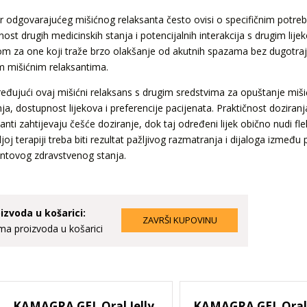
r odgovarajućeg mišićnog relaksanta često ovisi o specifičnim potreb
nost drugih medicinskih stanja i potencijalnih interakcija s drugim lij
om za one koji traže brzo olakšanje od akutnih spazama bez dugotrajn
m mišićnim relaksantima.
eđujući ovaj mišićni relaksans s drugim sredstvima za opuštanje mišić
nja, dostupnost lijekova i preferencije pacijenata. Praktičnost doziran
anti zahtijevaju češće doziranje, dok taj određeni lijek obično nudi fl
joj terapiji treba biti rezultat pažljivog razmatranja i dijaloga između 
entovog zdravstvenog stanja.
izvoda u košarici:
a proizvoda u košarici
KAMAGRA GEL Oral Jelly
KAMAGRA GEL Oral J