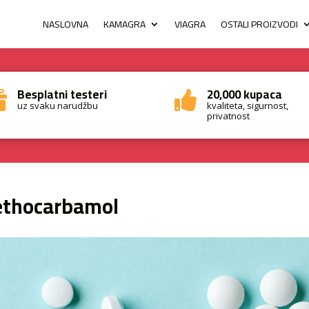
NASLOVNA
KAMAGRA
VIAGRA
OSTALI PROIZVODI
Besplatni testeri
20,000 kupaca


uz svaku narudžbu
kvaliteta, sigurnost,
privatnost
thocarbamol