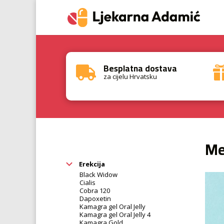
Besplatna dostava

za cijelu Hrvatsku
Me
Erekcija
Black Widow
Cialis
Cobra 120
Dapoxetin
Kamagra gel Oral Jelly
Kamagra gel Oral Jelly 4
Kamagra Gold