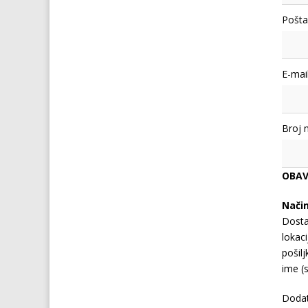
Pošta
E-mail
Broj 
OBAV
Nači
Dosta
lokaci
pošil
ime (s
Doda