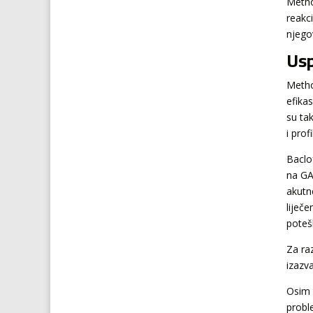
Metho
reakci
njegov
Usp
Metho
efikas
su ta
i pro
Baclof
na GA
akutn
liječ
poteš
Za raz
izazv
Osim 
probl