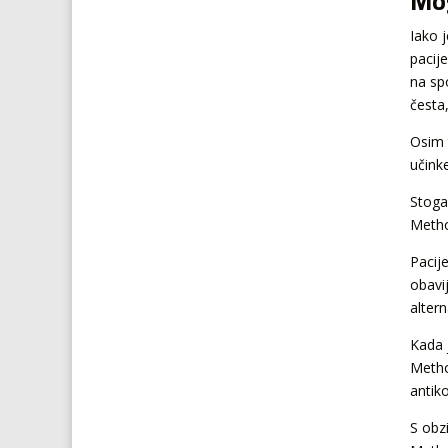
Mog
Iako 
pacij
na sp
česta
Osim 
učink
Stoga 
Metho
Pacije
obavij
alter
Kada 
Metho
antik
S obz