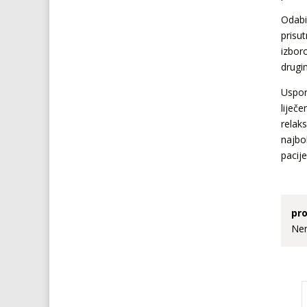
Odabi
prisut
izbor
drugi
Uspor
liječe
relaks
najbol
pacij
pro
Nem