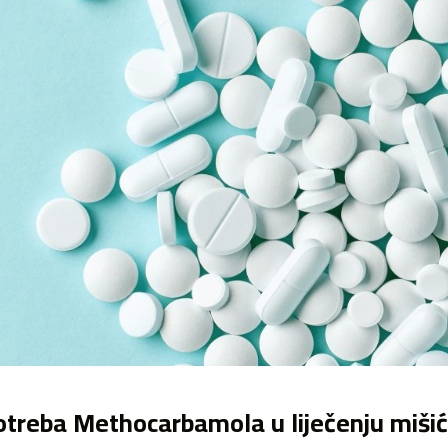
treba Methocarbamola u liječenju miši