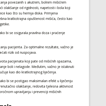
 stanja povezanih s akutnim, bolnim mišićnim
i olakšanje od rigidnosti, napetosti i bola koji
ežnice kao što su hernija diska. Primjena
bna kratkotrajna opuštenost mišića, često kao
getike.
 bi se osigurala pravilna doza i praćenje
nju pacijenta. Za optimalne rezultate, važno je
ćati rizik od nuspojava.
vota pacijenata koji pate od mišićnih spazama,
je boli i nelagode. Međutim, važno je istaknuti
učuje kao dio kratkotrajnog liječenja.
ako bi se postigao maksimalan efekt u liječenju
i trenutačno olakšanje, redovita tjelesna aktivnost
oročnom upravljanju i prevenciji mišićnih