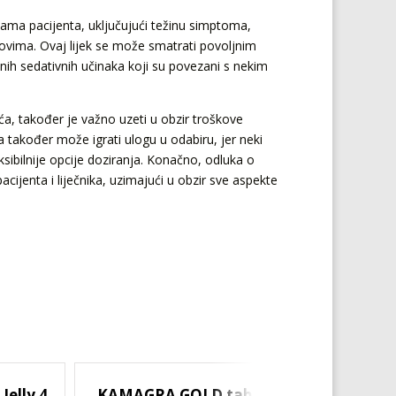
ama pacijenta, uključujući težinu simptoma,
ekovima. Ovaj lijek se može smatrati povoljnim
ih sedativnih učinaka koji su povezani s nekim
a, također je važno uzeti u obzir troškove
ja također može igrati ulogu u odabiru, jer neki
eksibilnije opcije doziranja. Konačno, odluka o
pacijenta i liječnika, uzimajući u obzir sve aspekte
elly 4
KAMAGRA GOLD tablete
SUPER 