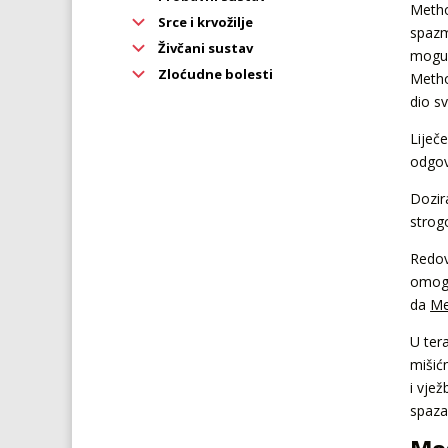
Metho
Srce i krvožilje
spazmi
Živčani sustav
mogu p
Zloćudne bolesti
Metho
dio s
Liječ
odgovo
Dozir
strog
Redov
omogu
da
Me
U ter
mišićn
i vje
spaz