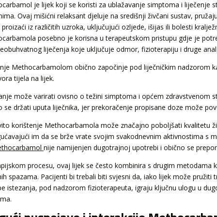
carbamol je lijek koji se koristi za ublažavanje simptoma i liječenje
ma. Ovaj mišićni relaksant djeluje na središnji živčani sustav, pružajuć
roizaći iz različitih uzroka, uključujući ozljede, išijas ili bolesti kralj
carbamola posebno je korisna u terapeutskom pristupu gdje je potre
veobuhvatnog liječenja koje uključuje odmor, fizioterapiju i druge anal
enje Methocarbamolom obično započinje pod liječničkim nadzorom kako
ra tijela na lijek.
anje može varirati ovisno o težini simptoma i općem zdravstvenom sta
o se držati uputa liječnika, jer prekoračenje propisane doze može pove
ito korištenje Methocarbamola može značajno poboljšati kvalitetu ži
ćavajući im da se brže vrate svojim svakodnevnim aktivnostima s man
thocarbamol
nije namijenjen dugotrajnoj upotrebi i obično se prepor
apijskom procesu, ovaj lijek se često kombinira s drugim metodama k
ih spazama. Pacijenti bi trebali biti svjesni da, iako lijek može pružit
žbe istezanja, pod nadzorom fizioterapeuta, igraju ključnu ulogu u dug
ama.