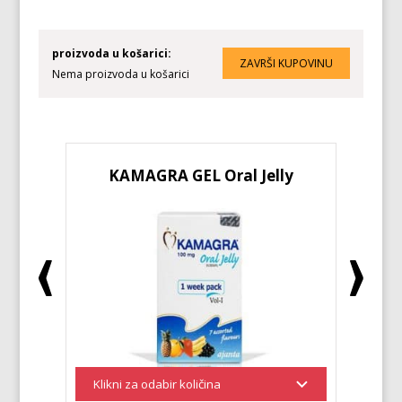
proizvoda u košarici:
Nema proizvoda u košarici
KAMAGRA GEL Oral Jelly
KA