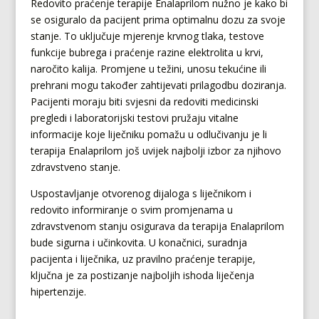
Redovito praćenje terapije Enalaprilom nužno je kako bi
se osiguralo da pacijent prima optimalnu dozu za svoje
stanje. To uključuje mjerenje krvnog tlaka, testove
funkcije bubrega i praćenje razine elektrolita u krvi,
naročito kalija. Promjene u težini, unosu tekućine ili
prehrani mogu također zahtijevati prilagodbu doziranja.
Pacijenti moraju biti svjesni da redoviti medicinski
pregledi i laboratorijski testovi pružaju vitalne
informacije koje liječniku pomažu u odlučivanju je li
terapija Enalaprilom još uvijek najbolji izbor za njihovo
zdravstveno stanje.
Uspostavljanje otvorenog dijaloga s liječnikom i
redovito informiranje o svim promjenama u
zdravstvenom stanju osigurava da terapija Enalaprilom
bude sigurna i učinkovita. U konačnici, suradnja
pacijenta i liječnika, uz pravilno praćenje terapije,
ključna je za postizanje najboljih ishoda liječenja
hipertenzije.