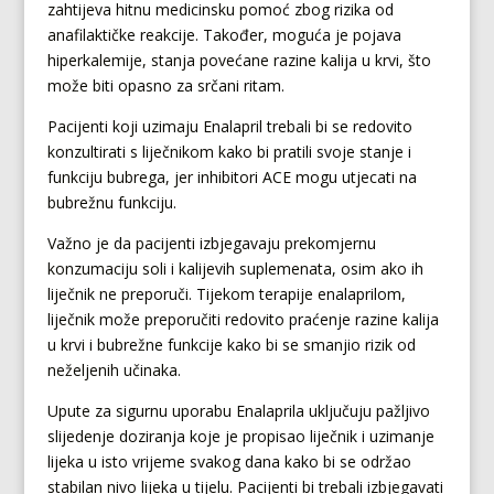
zahtijeva hitnu medicinsku pomoć zbog rizika od
anafilaktičke reakcije. Također, moguća je pojava
hiperkalemije, stanja povećane razine kalija u krvi, što
može biti opasno za srčani ritam.
Pacijenti koji uzimaju Enalapril trebali bi se redovito
konzultirati s liječnikom kako bi pratili svoje stanje i
funkciju bubrega, jer inhibitori ACE mogu utjecati na
bubrežnu funkciju.
Važno je da pacijenti izbjegavaju prekomjernu
konzumaciju soli i kalijevih suplemenata, osim ako ih
liječnik ne preporuči. Tijekom terapije enalaprilom,
liječnik može preporučiti redovito praćenje razine kalija
u krvi i bubrežne funkcije kako bi se smanjio rizik od
neželjenih učinaka.
Upute za sigurnu uporabu Enalaprila uključuju pažljivo
slijedenje doziranja koje je propisao liječnik i uzimanje
lijeka u isto vrijeme svakog dana kako bi se održao
stabilan nivo lijeka u tijelu. Pacijenti bi trebali izbjegavati