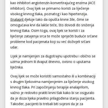
kao inhibitori angiotenzin-konvertirajućeg enzima (ACE
inhibitori). Ovaj lijek se primarno koristi za liječenje
visokog krvnog tlaka, poznatog i kao hipertenzija.
Enalapril
djeluje tako da opušta krvne žile, čime se
omogućava krvi da lakše teče, što dovodi do sniženja
krvnog tlaka. Osim toga, ovaj lijek se koristi i za
liječenje zatajenja srca te može spriječiti buduće srčane
probleme kod pacijenata koji su već doživjeli srčani
udar.
Lijek je namijenjen za dugotrajnu upotrebu i obično se
uzima jednom ili dvaput dnevno, ovisno o uputama
liječnika.
Ovaj lijek se može koristiti samostalno ili u kombinaciji
s drugim lijekovima namijenjenim za liječenje visokog
krvnog tlaka. Pri započinjanju terapije enalaprilom,
važno je redovito pratiti krvni tlak kako bi se osiguralo
da je doza lijeka pravilno prilagođena stanju pacijenta.
Također, pacijenti bi trebali biti svjesni da je za