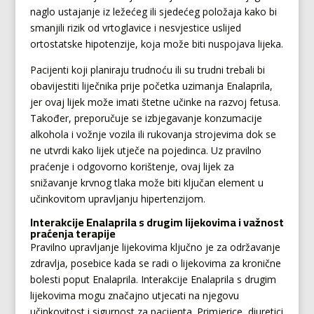
naglo ustajanje iz ležećeg ili sjedećeg položaja kako bi
smanjili rizik od vrtoglavice i nesvjestice uslijed
ortostatske hipotenzije, koja može biti nuspojava lijeka.
Pacijenti koji planiraju trudnoću ili su trudni trebali bi
obavijestiti liječnika prije početka uzimanja Enalaprila,
jer ovaj lijek može imati štetne učinke na razvoj fetusa.
Također, preporučuje se izbjegavanje konzumacije
alkohola i vožnje vozila ili rukovanja strojevima dok se
ne utvrdi kako lijek utječe na pojedinca. Uz pravilno
praćenje i odgovorno korištenje, ovaj lijek za
snižavanje krvnog tlaka može biti ključan element u
učinkovitom upravljanju hipertenzijom.
Interakcije Enalaprila s drugim lijekovima i važnost
praćenja terapije
Pravilno upravljanje lijekovima ključno je za održavanje
zdravlja, posebice kada se radi o lijekovima za kronične
bolesti poput Enalaprila. Interakcije Enalaprila s drugim
lijekovima mogu značajno utjecati na njegovu
učinkovitost i sigurnost za pacijenta. Primjerice, diuretici