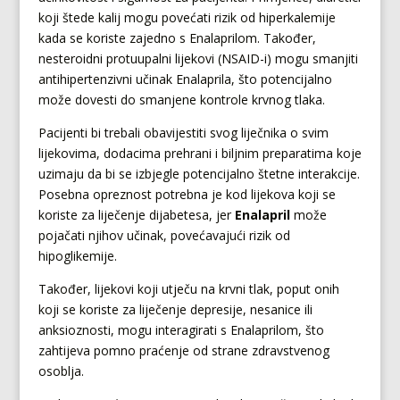
koji štede kalij mogu povećati rizik od hiperkalemije
kada se koriste zajedno s Enalaprilom. Također,
nesteroidni protuupalni lijekovi (NSAID-i) mogu smanjiti
antihipertenzivni učinak Enalaprila, što potencijalno
može dovesti do smanjene kontrole krvnog tlaka.
Pacijenti bi trebali obavijestiti svog liječnika o svim
lijekovima, dodacima prehrani i biljnim preparatima koje
uzimaju da bi se izbjegle potencijalno štetne interakcije.
Posebna opreznost potrebna je kod lijekova koji se
koriste za liječenje dijabetesa, jer
Enalapril
može
pojačati njihov učinak, povećavajući rizik od
hipoglikemije.
Također, lijekovi koji utječu na krvni tlak, poput onih
koji se koriste za liječenje depresije, nesanice ili
anksioznosti, mogu interagirati s Enalaprilom, što
zahtijeva pomno praćenje od strane zdravstvenog
osoblja.