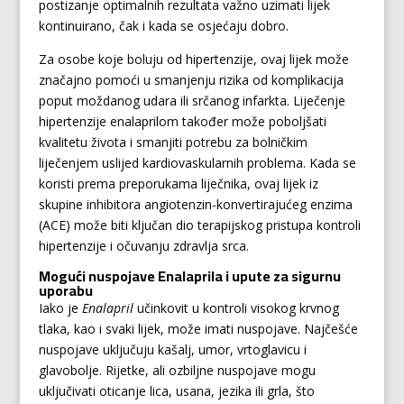
postizanje optimalnih rezultata važno uzimati lijek
kontinuirano, čak i kada se osjećaju dobro.
Za osobe koje boluju od hipertenzije, ovaj lijek može
značajno pomoći u smanjenju rizika od komplikacija
poput moždanog udara ili srčanog infarkta. Liječenje
hipertenzije enalaprilom također može poboljšati
kvalitetu života i smanjiti potrebu za bolničkim
liječenjem uslijed kardiovaskularnih problema. Kada se
koristi prema preporukama liječnika, ovaj lijek iz
skupine inhibitora angiotenzin-konvertirajućeg enzima
(ACE) može biti ključan dio terapijskog pristupa kontroli
hipertenzije i očuvanju zdravlja srca.
Mogući nuspojave Enalaprila i upute za sigurnu
uporabu
Iako je
Enalapril
učinkovit u kontroli visokog krvnog
tlaka, kao i svaki lijek, može imati nuspojave. Najčešće
nuspojave uključuju kašalj, umor, vrtoglavicu i
glavobolje. Rijetke, ali ozbiljne nuspojave mogu
uključivati oticanje lica, usana, jezika ili grla, što