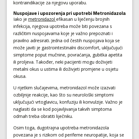
kontraindikacije za njegovu uporabu.
Nuspojave i upozorenja pri upotrebi Metronidazola
Iako je
metronidazol
efikasan u liječenju brojnih
infekcija, njegova upotreba može biti povezana s
različitim nuspojavama koje je važno prepoznati i
pravilno adresirati. Jedna od čestih nuspojava koja se
može javiti je gastrointestinalni discomfort, uključujući
simptome poput mučnine, povraćanja, gubitka apetita
ili proljeva. Također, neki pacijenti mogu doživjeti
metalni okus u ustima ili doživjeti promjene u osjetu
okusa.
U rijetkim slučajevima, metronidazol može izazvati
ozbiljnije reakcije, kao što su neurološki simptomi
uključujući vrtoglavicu, konfuziju ili konvulzije. Važno je
naglasiti da se kod pojavljivanja takvih simptoma
odmah treba obratiti liječniku.
Osim toga, dugotrajna upotreba metronidazola
povezana je s rizikom od periferne neuropatije, koja se