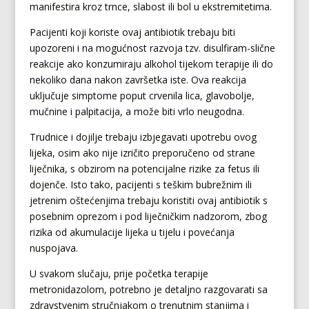
manifestira kroz trnce, slabost ili bol u ekstremitetima.
Pacijenti koji koriste ovaj antibiotik trebaju biti
upozoreni i na mogućnost razvoja tzv. disulfiram-slične
reakcije ako konzumiraju alkohol tijekom terapije ili do
nekoliko dana nakon završetka iste. Ova reakcija
uključuje simptome poput crvenila lica, glavobolje,
mučnine i palpitacija, a može biti vrlo neugodna.
Trudnice i dojilje trebaju izbjegavati upotrebu ovog
lijeka, osim ako nije izričito preporučeno od strane
liječnika, s obzirom na potencijalne rizike za fetus ili
dojenče. Isto tako, pacijenti s teškim bubrežnim ili
jetrenim oštećenjima trebaju koristiti ovaj antibiotik s
posebnim oprezom i pod liječničkim nadzorom, zbog
rizika od akumulacije lijeka u tijelu i povećanja
nuspojava.
U svakom slučaju, prije početka terapije
metronidazolom, potrebno je detaljno razgovarati sa
zdravstvenim stručnjakom o trenutnim stanjima i