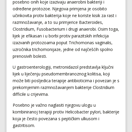
posebno onih koje izazivaju anaerobni bakteriji i
određene protozoe. Njegova primjena je osobito
učinkovita protiv bakterija koje ne koriste kisik za rast i
razmnožavanje, a to su primjerice Bacteroides,
Clostridium, Fusobacterium i drugi anaerobi. Osim toga,
lijek je efikasan i u borbi protiv parazitskih infekcija
izazvanih protozoama poput Trichomonas vaginalis,
uzročnika trichomonijaze, jedne od najčešćih spolno
prenosivih bolesti.
U gastroenterologiji, metronidazol predstavlja ključni
lijek u liječenju pseudomembranoznog kolitisa, koji
može biti posljedica terapije antibioticima i povezan je s
prekomjernim razmnožavanjem bakterije Clostridium
difficile u crijevima.
Posebno je važno naglasiti njegovu ulogu u
kombiniranoj terapiji protiv Helicobacter pylori, bakterije
koja je često povezana s peptičkim ulkusom i
gastritisom.