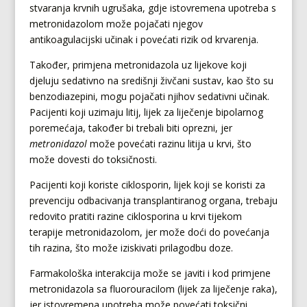
stvaranja krvnih ugrušaka, gdje istovremena upotreba s
metronidazolom može pojačati njegov
antikoagulacijski učinak i povećati rizik od krvarenja.
Također, primjena metronidazola uz lijekove koji
djeluju sedativno na središnji živčani sustav, kao što su
benzodiazepini, mogu pojačati njihov sedativni učinak.
Pacijenti koji uzimaju litij, lijek za liječenje bipolarnog
poremećaja, također bi trebali biti oprezni, jer
metronidazol
može povećati razinu litija u krvi, što
može dovesti do toksičnosti.
Pacijenti koji koriste ciklosporin, lijek koji se koristi za
prevenciju odbacivanja transplantiranog organa, trebaju
redovito pratiti razine ciklosporina u krvi tijekom
terapije metronidazolom, jer može doći do povećanja
tih razina, što može iziskivati prilagodbu doze.
Farmakološka interakcija može se javiti i kod primjene
metronidazola sa fluorouracilom (lijek za liječenje raka),
jer istovremena upotreba može povećati toksični