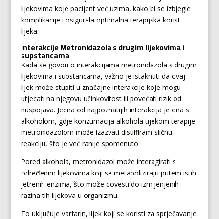
lijekovima koje pacijent već uzima, kako bi se izbjegle
komplikacije i osigurala optimalna terapijska korist
lijeka.
Interakcije Metronidazola s drugim lijekovima i
supstancama
Kada se govori o interakcijama metronidazola s drugim
lijekovima i supstancama, važno je istaknuti da ovaj
lijek može stupiti u značajne interakcije koje mogu
utjecati na njegovu učinkovitost ili povećati rizik od
nuspojava. Jedna od najpoznatijih interakcija je ona s
alkoholom, gdje konzumacija alkohola tijekom terapije
metronidazolom može izazvati disulfiram-sličnu
reakciju, što je već ranije spomenuto.
Pored alkohola, metronidazol može interagirati s
određenim lijekovima koji se metaboliziraju putem istih
jetrenih enzima, što može dovesti do izmijenjenih
razina tih lijekova u organizmu.
To uključuje varfarin, lijek koji se koristi za sprječavanje