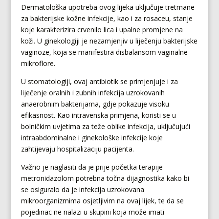
Dermatološka upotreba ovog lijeka uključuje tretmane
za bakterijske kožne infekcije, kao i za rosaceu, stanje
koje karakterizira crvenilo lica i upalne promjene na
koži. U ginekologiji je nezamjenjiv u liječenju bakterijske
vaginoze, koja se manifestira disbalansom vaginalne
mikroflore.
U stomatologiji, ovaj antibiotik se primjenjuje i za
liječenje oralnih i zubnih infekcija uzrokovanih
anaerobnim bakterijama, gdje pokazuje visoku
efikasnost. Kao intravenska primjena, koristi se u
bolničkim uvjetima za teže oblike infekcija, uključujući
intraabdominalne i ginekološke infekcije koje
zahtijevaju hospitalizaciju pacijenta.
Važno je naglasiti da je prije početka terapije
metronidazolom potrebna točna dijagnostika kako bi
se osiguralo da je infekcija uzrokovana
mikroorganizmima osjetljivim na ovaj lijek, te da se
pojedinac ne nalazi u skupini koja može imati