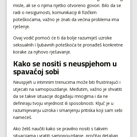
misle, ali se o njima rijetko otvoreno govori. Bilo da se
radi o nesigurnosti, komunikaciji ili fizičkim
poteškoćama, važno je znati da većina problema ima
rješenje.
Ovaj vodič pomoći će ti da bolje razumiješ uzroke
seksualnih i ljubavnih poteškoća te pronađeš konkretne
korake za njihovo rješavanje.
Kako se nositi s neuspjehom u
spavaćoj sobi
Neuspjeh u intimnim trenucima može biti frustrirajući i
utjecati na samopouzdanje. Međutim, važno je shvatiti
da se takve situacije događaju mnogima i da ne
definiraju tvoju vrijednost ili sposobnosti. Ključ je u
razumijevanju uzroka i smanjenju pritiska koji sam sebi
namećeš.
Ako želiš naučiti kako se pravilno nositi s takvim
situacijama i vratiti samopouzdanje, pročitaj detaljan