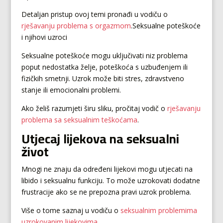
Detaljan pristup ovoj temi pronađi u vodiču o
rješavanju problema s orgazmom
.Seksualne poteškoće
i njihovi uzroci
Seksualne poteškoće mogu uključivati niz problema
poput nedostatka želje, poteškoća s uzbuđenjem ili
fizičkih smetnji. Uzrok može biti stres, zdravstveno
stanje ili emocionalni problemi.
Ako želiš razumjeti širu sliku, pročitaj vodič o
rješavanju
problema sa seksualnim teškoćama
.
Utjecaj lijekova na seksualni
život
Mnogi ne znaju da određeni lijekovi mogu utjecati na
libido i seksualnu funkciju. To može uzrokovati dodatne
frustracije ako se ne prepozna pravi uzrok problema.
Više o tome saznaj u vodiču o
seksualnim problemima
uzrokovanim lijekovima
.