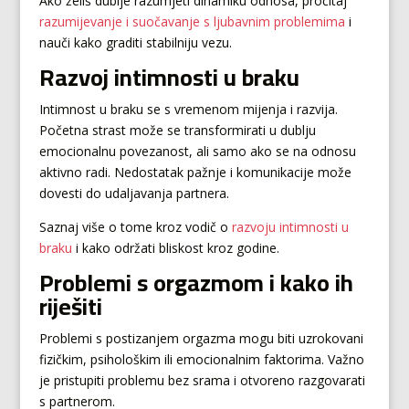
Ako želiš dublje razumjeti dinamiku odnosa, pročitaj
razumijevanje i suočavanje s ljubavnim problemima
i
nauči kako graditi stabilniju vezu.
Razvoj intimnosti u braku
Intimnost u braku se s vremenom mijenja i razvija.
Početna strast može se transformirati u dublju
emocionalnu povezanost, ali samo ako se na odnosu
aktivno radi. Nedostatak pažnje i komunikacije može
dovesti do udaljavanja partnera.
Saznaj više o tome kroz vodič o
razvoju intimnosti u
braku
i kako održati bliskost kroz godine.
Problemi s orgazmom i kako ih
riješiti
Problemi s postizanjem orgazma mogu biti uzrokovani
fizičkim, psihološkim ili emocionalnim faktorima. Važno
je pristupiti problemu bez srama i otvoreno razgovarati
s partnerom.