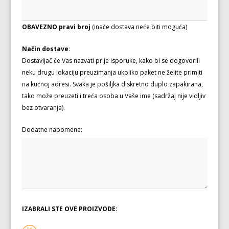
OBAVEZNO pravi broj
(inače dostava neće biti moguća)
Način dostave
:
Dostavljač će Vas nazvati prije isporuke, kako bi se dogovorili
neku drugu lokaciju preuzimanja ukoliko paket ne želite primiti
na kućnoj adresi. Svaka je pošiljka diskretno duplo zapakirana,
tako može preuzeti i treća osoba u Vaše ime (sadržaj nije vidljiv
bez otvaranja).
Dodatne napomene:
IZABRALI STE OVE PROIZVODE: