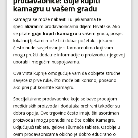
prodavaonice: Gdje kupiti
kamagru u vašem gradu
Kamagra se može nabaviti i u ljekarnama te
specijaliziranim prodavaonicama diljem Hrvatske. Ako
se pitate
gdje kupiti kamagru
u vašem gradu, posjet
lokalnoj ljekarni može biti dobar početak. Ljekarne
često nude savjetovanje s farmaceutima koji vam
mogu pružiti dodatne informacije o proizvodu, njegovoj
uporabi i mogućim nuspojavama.
Ova vrsta kupnje omogućuje vam da dobijete stručne
savjete iz prve ruke, što može biti korisno, posebno
ako prvi put koristite Kamagru.
Specijalizirane prodavaonice koje se bave prodajom
medicinskih proizvoda i dodataka prehrani također su
dobra opcija. Ove trgovine često imaju širi asortiman
proizvoda i mogu ponuditi različite oblike Kamagre,
uključujući tablete, gelove i šumeće tablete. Osoblje u
ovim prodavaonicama obično je dobro educirano o