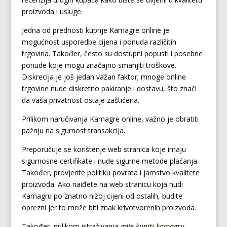
proizvoda i usluge.
Jedna od prednosti kupnje Kamagre online je
mogućnost usporedbe cijena i ponuda različitih
trgovina. Također, često su dostupni popusti i posebne
ponude koje mogu značajno smanjiti troškove.
Diskrecija je još jedan važan faktor; mnoge online
trgovine nude diskretno pakiranje i dostavu, što znači
da vaša privatnost ostaje zaštićena.
Prilikom naručivanja Kamagre online, važno je obratiti
pažnju na sigurnost transakcija.
Preporučuje se korištenje web stranica koje imaju
sigurnosne certifikate i nude sigurne metode plaćanja.
Također, provjerite politiku povrata i jamstvo kvalitete
proizvoda. Ako naiđete na web stranicu koja nudi
Kamagru po znatno nižoj cijeni od ostalih, budite
oprezni jer to može biti znak krivotvorenih proizvoda.
Također, prilikom istraživanja
gdje kupiti kamagru