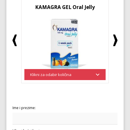
KAMAGRA GEL Oral Jelly
KA
Ime i prezime: