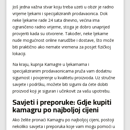
Još jedna važna stvar koju treba uzeti u obzir je radno
vrijeme ljekarni i specijaliziranih prodavaonica. Dok
neke ljekarne rade 24 sata dnevno, većina ima
ograničeno radno vrijeme, stoga je dobro unaprijed
provjeriti kada su otvorene. Također, neke ljekarne
nude mogućnost online narudžbe i dostave, što može
biti praktično ako nemate vremena za posjet fizičkoj
lokaciji.
Na kraju, kupnja Kamagre u ljekarnama i
specijaliziranim prodavaonicama pruža vam dodatnu
sigurnost i povjerenje u kvalitetu proizvoda. Uz stručne
savjete i podršku, možete biti sigurni da ćete dobiti
proizvod koji je siguran i učinkovit za vašu upotrebu.
Savjeti i preporuke: Gdje kupiti
kamagru po najboljoj cijeni
Ako želite pronaći Kamagru po najboljoj cijeni, postoji
nekoliko savjeta i preporuka koje vam mogu pomoći u