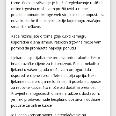
tome. Prvo, istraživanje je ključ. Pregledavanje različitih
online trgovina može vam pružiti uvid u cijene i
posebne ponude. Mnoge web stranice nude popuste za
nove korisnike ili sezonske akcije koje mogu značajno
smanjiti troškove.
Kada razmišljate o tome gdje kupiti kamagru,
usporedba cijena između različitih trgovina može vam
pomoći da pronađete najbolju ponudu.
Ljekarne i specijalizirane prodavaonice također često
imaju različite cijene za isti proizvod. Posjet nekoliko
ljekarni u vašem gradu može vam omogućiti da
usporedite cijene i pronađete najbolju opciju. Neke
ljekarne nude programe lojalnosti ili posebne popuste
za redovite kupce, što može biti dodatna prednost.
Provjerite i mogućnosti online narudžbe s dostavom,
jer neki prodavači nude besplatnu dostavu ili dodatne
popuste za online kupce.
Još jedan koristan savjet je pretplaćivanje na