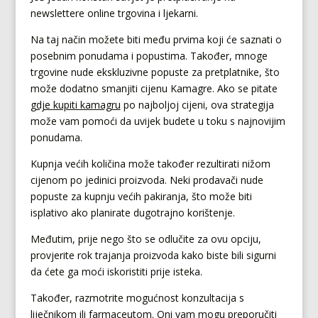
newslettere online trgovina i ljekarni.
Na taj način možete biti među prvima koji će saznati o
posebnim ponudama i popustima. Također, mnoge
trgovine nude ekskluzivne popuste za pretplatnike, što
može dodatno smanjiti cijenu Kamagre. Ako se pitate
gdje kupiti kamagru
po najboljoj cijeni, ova strategija
može vam pomoći da uvijek budete u toku s najnovijim
ponudama.
Kupnja većih količina može također rezultirati nižom
cijenom po jedinici proizvoda. Neki prodavači nude
popuste za kupnju većih pakiranja, što može biti
isplativo ako planirate dugotrajno korištenje.
Međutim, prije nego što se odlučite za ovu opciju,
provjerite rok trajanja proizvoda kako biste bili sigurni
da ćete ga moći iskoristiti prije isteka.
Također, razmotrite mogućnost konzultacija s
liječnikom ili farmaceutom. Oni vam mogu preporučiti