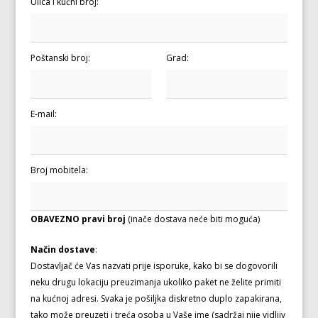
Ulica i kućni broj:
Poštanski broj:
Grad:
E-mail:
Broj mobitela:
OBAVEZNO pravi broj
(inače dostava neće biti moguća)
Način dostave
:
Dostavljač će Vas nazvati prije isporuke, kako bi se dogovorili
neku drugu lokaciju preuzimanja ukoliko paket ne želite primiti
na kućnoj adresi. Svaka je pošiljka diskretno duplo zapakirana,
tako može preuzeti i treća osoba u Vaše ime (sadržaj nije vidljiv