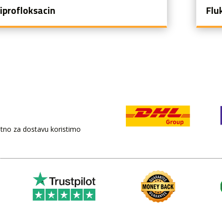
iprofloksacin
Flu
retno za dostavu koristimo