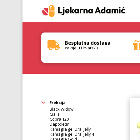
Besplatna dostava

za cijelu Hrvatsku
Erekcija
Black Widow
Cialis
Cobra 120
Dapoxetin
Kamagra gel Oral Jelly
Kamagra gel Oral Jelly 4
Kamagra Gold