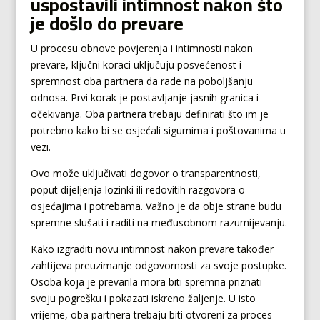
uspostavili intimnost nakon što
je došlo do prevare
U procesu obnove povjerenja i intimnosti nakon
prevare, ključni koraci uključuju posvećenost i
spremnost oba partnera da rade na poboljšanju
odnosa. Prvi korak je postavljanje jasnih granica i
očekivanja. Oba partnera trebaju definirati što im je
potrebno kako bi se osjećali sigurnima i poštovanima u
vezi.
Ovo može uključivati dogovor o transparentnosti,
poput dijeljenja lozinki ili redovitih razgovora o
osjećajima i potrebama. Važno je da obje strane budu
spremne slušati i raditi na međusobnom razumijevanju.
Kako izgraditi novu intimnost nakon prevare također
zahtijeva preuzimanje odgovornosti za svoje postupke.
Osoba koja je prevarila mora biti spremna priznati
svoju pogrešku i pokazati iskreno žaljenje. U isto
vrijeme, oba partnera trebaju biti otvoreni za proces