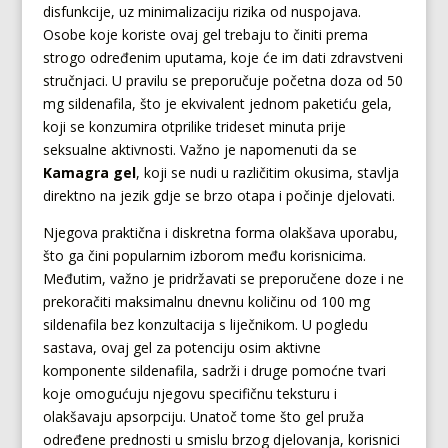
disfunkcije, uz minimalizaciju rizika od nuspojava.
Osobe koje koriste ovaj gel trebaju to činiti prema
strogo određenim uputama, koje će im dati zdravstveni
stručnjaci. U pravilu se preporučuje početna doza od 50
mg sildenafila, što je ekvivalent jednom paketiću gela,
koji se konzumira otprilike trideset minuta prije
seksualne aktivnosti. Važno je napomenuti da se
Kamagra gel
, koji se nudi u različitim okusima, stavlja
direktno na jezik gdje se brzo otapa i počinje djelovati.
Njegova praktična i diskretna forma olakšava uporabu,
što ga čini popularnim izborom među korisnicima.
Međutim, važno je pridržavati se preporučene doze i ne
prekoračiti maksimalnu dnevnu količinu od 100 mg
sildenafila bez konzultacija s liječnikom. U pogledu
sastava, ovaj gel za potenciju osim aktivne
komponente sildenafila, sadrži i druge pomoćne tvari
koje omogućuju njegovu specifičnu teksturu i
olakšavaju apsorpciju. Unatoč tome što gel pruža
određene prednosti u smislu brzog djelovanja, korisnici