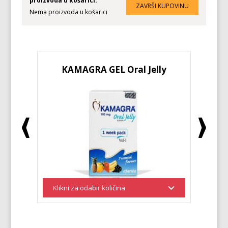
proizvoda u košarici:
Nema proizvoda u košarici
KAMAGRA GEL Oral Jelly
KA