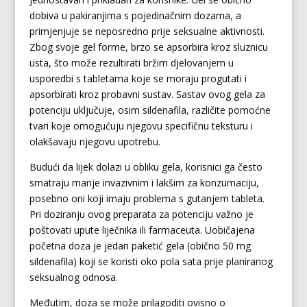
dobiva u pakiranjima s pojedinačnim dozama, a
primjenjuje se neposredno prije seksualne aktivnosti.
Zbog svoje gel forme, brzo se apsorbira kroz sluznicu
usta, što može rezultirati bržim djelovanjem u
usporedbi s tabletama koje se moraju progutati i
apsorbirati kroz probavni sustav. Sastav ovog gela za
potenciju uključuje, osim sildenafila, različite pomoćne
tvari koje omogućuju njegovu specifičnu teksturu i
olakšavaju njegovu upotrebu.
Budući da lijek dolazi u obliku gela, korisnici ga često
smatraju manje invazivnim i lakšim za konzumaciju,
posebno oni koji imaju problema s gutanjem tableta.
Pri doziranju ovog preparata za potenciju važno je
poštovati upute liječnika ili farmaceuta. Uobičajena
početna doza je jedan paketić gela (obično 50 mg
sildenafila) koji se koristi oko pola sata prije planiranog
seksualnog odnosa.
Međutim, doza se može prilagoditi ovisno o