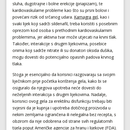
sluha, dugotrajne i bolne erekcije (priapizam), te
kardiovaskularne probleme kao što su prsni bolovi i
povećani rizik od srčanog udara.
Kamagra gel
, kao i
svaki lijek koji sadrži sildenafil, treba koristiti s posebnim
oprezom kod osoba s prethodnim kardiovaskularnim
problemima, jer aktivna tvar može utjecati na krvni tlak.
Također, interakcije s drugim lijekovima, posebice
onima koji sadrže nitrate ili su donatori oksida dušika,
mogu dovesti do potencijalno opasnih padova krvnog
tlaka.
Stoga je esencijalno da korisnici razgovaraju sa svojim
liječnikom prije početka korištenja gela, kako bi se
osiguralo da njegova upotreba neće dovesti do
neželjenih interakcija s drugim lijekovima. Nadalje,
korisnici ovog gela za erektilnu disfunkciju trebaju biti
svjesni da je kupnja i upotreba dotičnog proizvoda u
nekim zemljama ograničena ili nelegalna bez recepta, s
obzirom da nije odobrena od strane svih regulatornih
tijela poput Američke agencije za hranu i lijekove (FDA).