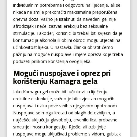
individualnim potrebama i odgovoru na liječenje, ali se
nikada ne smije prekoračiti maksimalna preporučena
dnevna doza. Važno je istaknuti da navedeni gel nije
afrodizijak i neće izazvati erekciju bez seksualne
stimulacije. Također, korisnici bi trebali biti svjesni da je
konzumacija alkohola ili obilni obroci mogu utjecati na
učinkovitost lijeka. U nastavku članka obratit ćemo
pažnju na moguće nuspojave i mjere opreza koje treba
poduzeti prilikom korištenja ovog lijeka.
Mogući nuspojave i oprez pri
korištenju Kamagra gela
Iako Kamagra gel može biti učinkovit u liječenju
erektilne disfunkcije, važno je biti svjestan mogućih
nuspojava i rizika povezanih s njegovom upotrebom.
Nuspojave se mogu kretati od blagih do ozbiljnih, a
najčešće uključuju glavobolju, crvenilo lica, probavne
smetnje i nosnu kongestiju. Rjeđe, ali ozbiljnije
nuspojave mogu uključivati probleme s vidom, gubitak