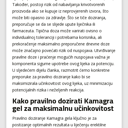
Također, postoji rizik od nabavljanja krivotvorenih
proizvoda ako se kupuje iz neprovjerenih izvora, što
može biti opasno za zdravlje. Što se tiče doziranja,
preporučuje se da se slijede upute liječnika ili
farmaceuta. Tipična doza može varirati ovisno o
individualnoj toleranciji i potrebama korisnika, ali
prekoračenje maksimalno preporučene dnevne doze
može značajno povećati rizik od nuspojava. Utvrđivanje
pravilne doze i praćenje mogućih nuspojava važna je
komponenta sigurne upotrebe ovog lijeka za potenciju.
U sljedećem dijelu članka, razmotrit ćemo konkretne
preporuke za pravilno doziranje kako bi se
maksimizirala učinkovitost ovog lijeka, uz minimizaciju
potencijalnih rizika i neželjenih reakcija.
Kako pravilno dozirati Kamagra
gel za maksimalnu učinkovitost
Pravilno doziranje Kamagra gela ključno je za
postizanje optimalnih rezultata u liječenju erektilne