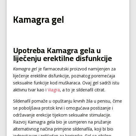
Kamagra gel
Upotreba Kamagra gela u
liječenju erektilne disfunkcije
Kamagra gel
je farmaceutski proizvod namijenjen za
liječenje erektilne disfunkcije, poznatog poremećaja
seksualne funkcije kod muškaraca. Ovaj gel sadrži istu
aktivnu tvar kao i
Viagra
, a to je sildenafil citrat.
Sildenafil pomaže u opuštanju krvnih žila u penisu, čime
se poboljšava protok krvi i omogućava postizanje i
održavanje erekcije tijekom seksualne stimulacije.
Razvoj Kamagra gela bio je usmjeren na pružanje
alternativnog načina primjene sildenafila, koji bi bio
jednostavan i prikladan za korisnike. Gel se obično