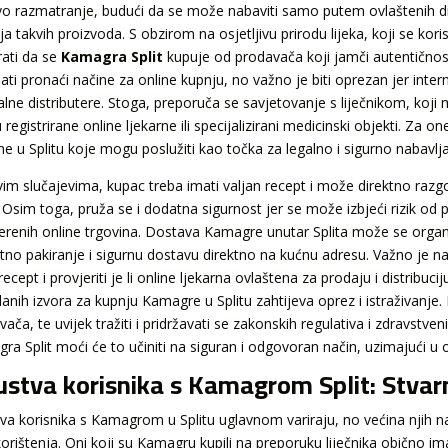
ivo razmatranje, budući da se može nabaviti samo putem ovlaštenih dist
a takvih proizvoda. S obzirom na osjetljivu prirodu lijeka, koji se korist
rati da se
Kamagra Split
kupuje od prodavača koji jamči autentičnost
ati pronaći načine za online kupnju, no važno je biti oprezan jer inter
alne distributere. Stoga, preporuča se savjetovanje s liječnikom, koj
 registrirane online ljekarne ili specijalizirani medicinski objekti. Za
rne u Splitu koje mogu poslužiti kao točka za legalno i sigurno nabavl
vim slučajevima, kupac treba imati valjan recept i može direktno raz
. Osim toga, pruža se i dodatna sigurnost jer se može izbjeći rizik od 
erenih online trgovina. Dostava Kamagre unutar Splita može se organiz
etno pakiranje i sigurnu dostavu direktno na kućnu adresu. Važno je n
recept i provjeriti je li online ljekarna ovlaštena za prodaju i distribuc
anih izvora za kupnju Kamagre u Splitu zahtijeva oprez i istraživanje. 
ača, te uvijek tražiti i pridržavati se zakonskih regulativa i zdravstve
a Split moći će to učiniti na siguran i odgovoran način, uzimajući u ob
ustva korisnika s Kamagrom Split: Stvar
tva korisnika s Kamagrom u Splitu uglavnom variraju, no većina njih na
korištenja. Oni koji su Kamagru kupili na preporuku liječnika obično im