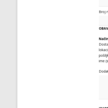
Broj 
OBAV
Nači
Dosta
lokaci
pošil
ime (s
Doda