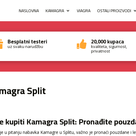
NASLOVNA
KAMAGRA
VIAGRA
OSTALI PROIZVODI
Besplatni testeri
20,000 kupaca


uz svaku narudžbu
kvaliteta, sigurnost,
privatnost
magra Split
e kupiti Kamagra Split: Pronađite pouzd
je u pitanju nabavka Kamagre u Splitu, važno je pronaći pouzdane i le