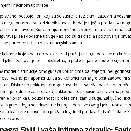
anjem i načinom upotrebe.
ge strane, postoje i oni koji su se susreli s različitim izazovima veza
do njega putem neautoriziranih kanala. Kada je riječ o prodaji Kamagre
u i stručne savjete. Kupci imaju mogućnost konzultirati se s farmaceut
siguravaju se i dodatne usluge kao što su diskrecija i poštovanje priva
a se putem ovlaštenih distribucijskih kanala.
e ljekarne koje imaju dozvolu za rad pružaju uslugu dostave na kućn
p lijeku. Dostava je brza i diskretna, a prate ju jasne upute o sigurno
v model distribucije omogućava korisnicima da izbjegnu neugodnosti pr
tnosti. Važno je napomenuti da su korisnici Kamagre Split zadovoljni s
ibuteri. Diskretno pakiranje omogućava da se sadržaj paketa ne može p
timnu prirodu lijeka. Isto tako, sukladnost s propisima i pravilima pr
renje korisnika u pouzdanost i profesionalizam usluge. Zaključno, is
ti sigurne, legalne i diskretne kupnje i dostave ovog lijeka. Korisnici
anja kvalitete usluge koju pružaju legitimni prodavači, ističući da je
ene izvore.
agra Split i vaša intimna zdravlje: Savje