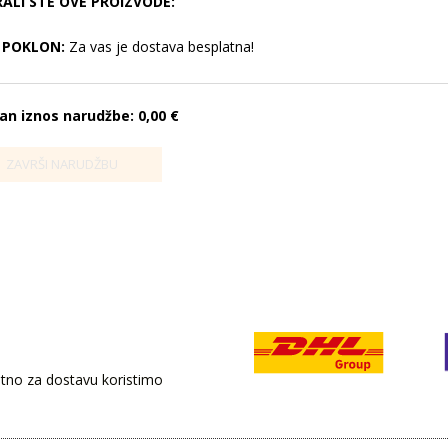
RALI STE OVE PROIZVODE:
POKLON:
Za vas je dostava besplatna!
an iznos narudžbe:
0,00 €
retno za dostavu koristimo