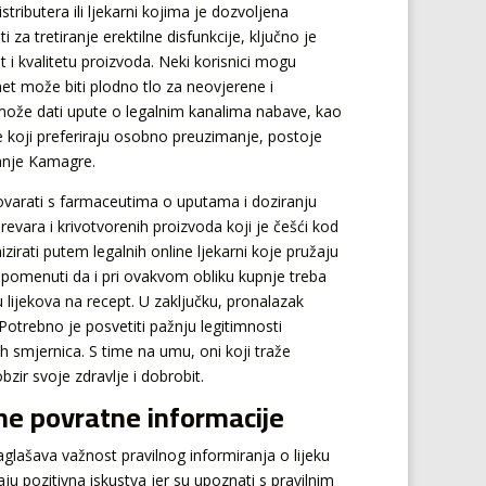
ributera ili ljekarni kojima je dozvoljena
i za tretiranje erektilne disfunkcije, ključno je
 i kvalitetu proizvoda. Neki korisnici mogu
net može biti plodno tlo za neovjerene i
i može dati upute o legalnim kanalima nabave, kao
 one koji preferiraju osobno preuzimanje, postoje
janje Kamagre.
govarati s farmaceutima o uputama i doziranju
prevara i krivotvorenih proizvoda koji je češći kod
irati putem legalnih online ljekarni koje pružaju
apomenuti da i pri ovakvom obliku kupnje treba
iju lijekova na recept. U zaključku, pronalazak
Potrebno je posvetiti pažnju legitimnosti
nih smjernica. S time na umu, oni koji traže
zir svoje zdravlje i dobrobit.
ne povratne informacije
glašava važnost pravilnog informiranja o lijeku
aju pozitivna iskustva jer su upoznati s pravilnim