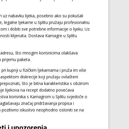
nim uz nabavku lijeka, posebno ako su pokušali
, legalne ljekarne u Splitu pružaju profesionalnu
om i dobiti sve potrebne informacije o lijeku. Uz
tnosti klijenata. Dostava Kamagre u Splitu
u adresu, što mnogim korisnicima olakšava
m prijemu paketa.
i kupnji u fizičkim ljekarnama i pruža im više
 aspektom diskrecije koji pružaju ovlašteni
repoznati, što je bitna karakteristika s obzirom
odaje lijekova na recept dodatno povećava
kustva korisnika s Kamagrom u Splitu svjedoče o
 naglašavaju značaj pridržavanja propisa i
 za pozitivno iskustvo neophodno osloniti se na
ti i upozorenja