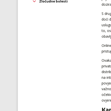
Zloćudne bolesti
dozir
S dru
doći 
uslug
to, o
obavlj
Onlin
pristu
Ovaka
priva
distr
na in
povje
važnos
očekiv
ovjer
Kam