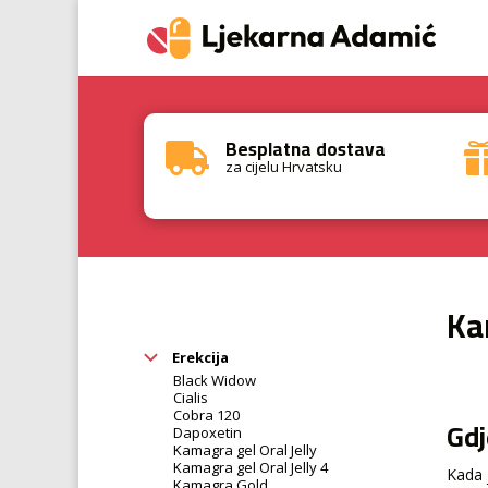
Besplatna dostava

za cijelu Hrvatsku
Ka
Erekcija
Black Widow
Cialis
Cobra 120
Gdj
Dapoxetin
Kamagra gel Oral Jelly
Kamagra gel Oral Jelly 4
Kada 
Kamagra Gold