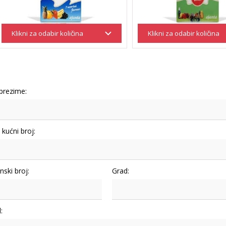
 prezime:
i kućni broj:
nski broj:
Grad:
: