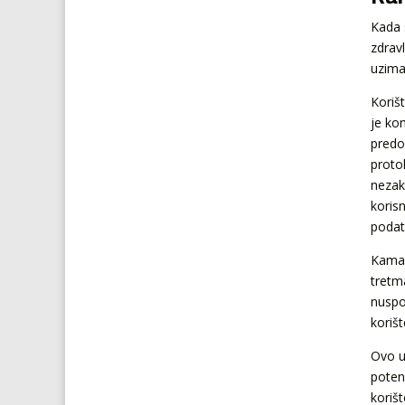
Kada 
zdrav
uzima
Koriš
je ko
predo
proto
nezak
koris
podat
Kamag
tretm
nuspo
koriš
Ovo u
potenc
koriš