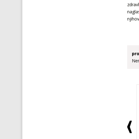
zdravl
nagla
njiho
pro
Nem