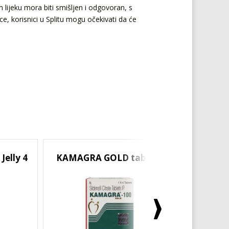
m lijeku mora biti smišljen i odgovoran, s
e, korisnici u Splitu mogu očekivati da će
elly 4
KAMAGRA GOLD tablete
SUPER 