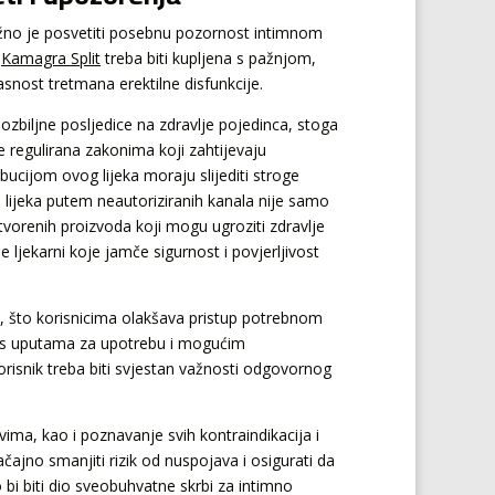
žno je posvetiti posebnu pozornost intimnom
.
Kamagra Split
treba biti kupljena s pažnjom,
asnost tretmana erektilne disfunkcije.
biljne posljedice na zdravlje pojedinca, stoga
e regulirana zakonima koji zahtijevaju
bucijom ovog lijeka moraju slijediti stroge
a lijeka putem neautoriziranih kanala nije samo
vorenih proizvoda koji mogu ugroziti zdravlje
ljekarni koje jamče sigurnost i povjerljivost
a, što korisnicima olakšava pristup potrebnom
a s uputama za upotrebu i mogućim
korisnik treba biti svjestan važnosti odgovornog
vima, kao i poznavanje svih kontraindikacija i
ačajno smanjiti rizik od nuspojava i osigurati da
 bi biti dio sveobuhvatne skrbi za intimno