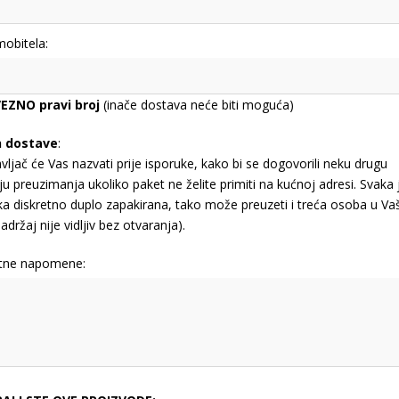
mobitela:
EZNO pravi broj
(inače dostava neće biti moguća)
n dostave
:
vljač će Vas nazvati prije isporuke, kako bi se dogovorili neku drugu
ju preuzimanja ukoliko paket ne želite primiti na kućnoj adresi. Svaka 
jka diskretno duplo zapakirana, tako može preuzeti i treća osoba u Va
adržaj nije vidljiv bez otvaranja).
tne napomene: