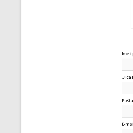
Ime i
Ulica 
Pošta
E-mail