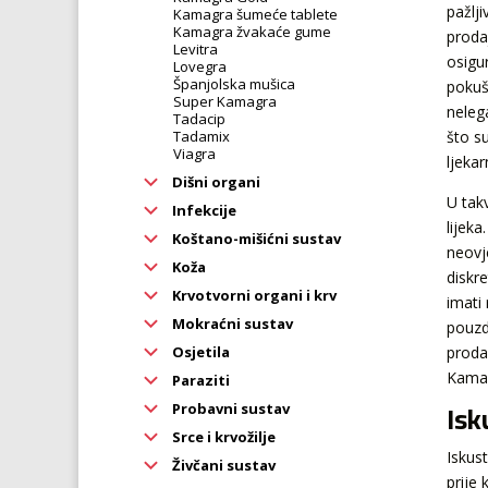
pažlj
Kamagra šumeće tablete
Kamagra žvakaće gume
prodaj
Levitra
osigu
Lovegra
Španjolska mušica
pokuš
Super Kamagra
neleg
Tadacip
Tadamix
što su
Viagra
ljeka
Dišni organi
U tak
Infekcije
lijeka
Koštano-mišićni sustav
neovj
Koža
diskr
Krvotvorni organi i krv
imati 
Mokraćni sustav
pouzd
Osjetila
prodav
Kamagr
Paraziti
Isk
Probavni sustav
Srce i krvožilje
Iskus
Živčani sustav
prije 