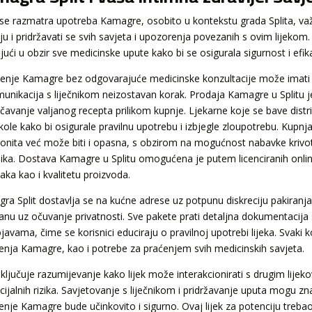
se razmatra upotreba Kamagre, osobito u kontekstu grada Splita, va
lju i pridržavati se svih savjeta i upozorenja povezanih s ovim lijekom
jući u obzir sve medicinske upute kako bi se osigurala sigurnost i efik
tenje Kamagre bez odgovarajuće medicinske konzultacije može imati oz
munikacija s liječnikom neizostavan korak. Prodaja Kamagre u Splitu j
čavanje valjanog recepta prilikom kupnje. Ljekarne koje se bave distri
kole kako bi osigurale pravilnu upotrebu i izbjegle zloupotrebu. Kupnj
onita već može biti i opasna, s obzirom na mogućnost nabavke krivot
nika. Dostava Kamagre u Splitu omogućena je putem licenciranih online 
aka kao i kvalitetu proizvoda.
ra Split dostavlja se na kućne adrese uz potpunu diskreciju pakiranj
anu uz očuvanje privatnosti. Sve pakete prati detaljna dokumentacij
javama, čime se korisnici educiraju o pravilnoj upotrebi lijeka. Svaki 
tenja Kamagre, kao i potrebe za praćenjem svih medicinskih savjeta.
ključuje razumijevanje kako lijek može interakcionirati s drugim lijeko
ijalnih rizika. Savjetovanje s liječnikom i pridržavanje uputa mogu zn
tenje Kamagre bude učinkovito i sigurno. Ovaj lijek za potenciju trebao