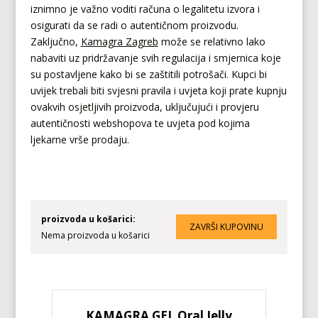
iznimno je važno voditi računa o legalitetu izvora i
osigurati da se radi o autentičnom proizvodu.
Zaključno,
Kamagra Zagreb
može se relativno lako
nabaviti uz pridržavanje svih regulacija i smjernica koje
su postavljene kako bi se zaštitili potrošači. Kupci bi
uvijek trebali biti svjesni pravila i uvjeta koji prate kupnju
ovakvih osjetljivih proizvoda, uključujući i provjeru
autentičnosti webshopova te uvjeta pod kojima
ljekarne vrše prodaju.
proizvoda u košarici:
Nema proizvoda u košarici
KAMAGRA GEL Oral Jelly
KA