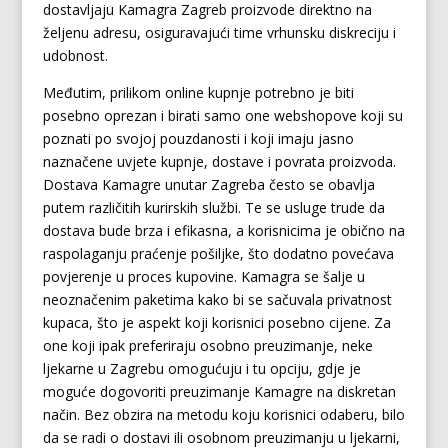
dostavljaju Kamagra Zagreb proizvode direktno na
željenu adresu, osiguravajući time vrhunsku diskreciju i
udobnost.
Međutim, prilikom online kupnje potrebno je biti
posebno oprezan i birati samo one webshopove koji su
poznati po svojoj pouzdanosti i koji imaju jasno
naznačene uvjete kupnje, dostave i povrata proizvoda.
Dostava Kamagre unutar Zagreba često se obavlja
putem različitih kurirskih službi. Te se usluge trude da
dostava bude brza i efikasna, a korisnicima je obično na
raspolaganju praćenje pošiljke, što dodatno povećava
povjerenje u proces kupovine. Kamagra se šalje u
neoznačenim paketima kako bi se sačuvala privatnost
kupaca, što je aspekt koji korisnici posebno cijene. Za
one koji ipak preferiraju osobno preuzimanje, neke
ljekarne u Zagrebu omogućuju i tu opciju, gdje je
moguće dogovoriti preuzimanje Kamagre na diskretan
način. Bez obzira na metodu koju korisnici odaberu, bilo
da se radi o dostavi ili osobnom preuzimanju u ljekarni,