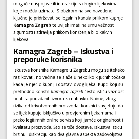
moguće nuspojave ili interakcije s drugim lijekovima
koje možda uzimate. S obzirom na sve navedeno,
ključno je pridržavati se legalnih kanala prilikom kupnje
Kamagra Zagreb
te uvijek imati na umu važnost
sigurnosti i zdravlja prilikom korištenja bilo kakvih
lijekova.
Kamagra Zagreb – Iskustva i
preporuke korisnika
Iskustva korisnika Kamagre u Zagrebu mogu se itekako
razlikovati, no većina se slaže u nekoliko ključnih točaka
kada je riječ o kupnji i dostavi ovog lijeka. Kupci koji su
prethodno koristili
Kamagra Zagreb
često ističu važnost
odabira pouzdanih izvora za nabavku. Naime, zbog
rizika od krivotvorenih proizvoda, korisnici savjetuju da
se lijek kupuje isključivo u provjerenim ljekarnama ili
preko legitimnih online servisa koji jamče originalnost i
kvalitetu proizvoda. Što se tiče dostave, iskustva ističu
brzinu i diskreciju kao dva glavna aspekta zadovoljstva