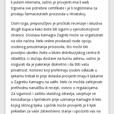
li putem interneta, važno je provjeriti ima li web
trgovina sve potrebne certifikate i je li registrirana za
prodaju farmaceutskih proizvoda u Hrvatskoj.
Osim toga, preporučljivo je pročitati recenzije i iskustva
drugih kupaca kako biste bili sigurni u vjerodostojnost
stranice. Dostava Kamagra Zagreb može se organizirati
na više načina. Neki online prodavači nude opciju
osobnog preuzimanja proizvoda, što može biti
povoljno ukoliko živite u blizini distribucijskog centra ili
skladišta. U slučaju dostave na kućnu adresu, važno je
osigurati da je pakiranje diskretno i da štiti vašu
privatnost. Korisnici koji preferiraju osobni odlazak u
ljekarnu trebali bi prije dolaska provjeriti imaju li ljekarne
u Zagrebu Kamagru na zalihi. Neki će možda zahtijevati
prethodnu narudžbu ili recept, ovisno o regulacijama.
Za sigurnost i zaštitu vlastitog zdravlja, savjetuje se
konzultacija s liječnikom prije uzimanja Kamagre ili bilo
kojeg sličnog lijeka. Liječnik može provjeriti je li lijek
prikladan za vaše zdravstveno stanje i upozoriti vas na