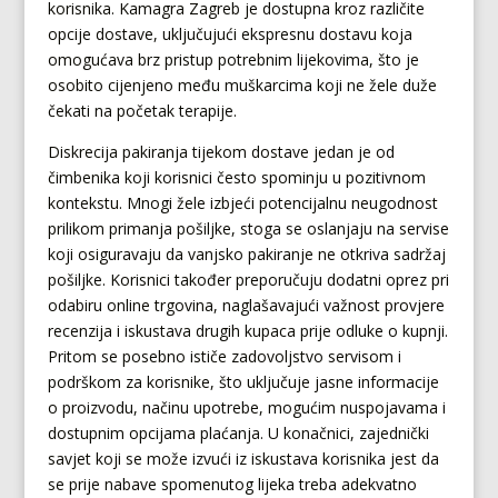
korisnika. Kamagra Zagreb je dostupna kroz različite
opcije dostave, uključujući ekspresnu dostavu koja
omogućava brz pristup potrebnim lijekovima, što je
osobito cijenjeno među muškarcima koji ne žele duže
čekati na početak terapije.
Diskrecija pakiranja tijekom dostave jedan je od
čimbenika koji korisnici često spominju u pozitivnom
kontekstu. Mnogi žele izbjeći potencijalnu neugodnost
prilikom primanja pošiljke, stoga se oslanjaju na servise
koji osiguravaju da vanjsko pakiranje ne otkriva sadržaj
pošiljke. Korisnici također preporučuju dodatni oprez pri
odabiru online trgovina, naglašavajući važnost provjere
recenzija i iskustava drugih kupaca prije odluke o kupnji.
Pritom se posebno ističe zadovoljstvo servisom i
podrškom za korisnike, što uključuje jasne informacije
o proizvodu, načinu upotrebe, mogućim nuspojavama i
dostupnim opcijama plaćanja. U konačnici, zajednički
savjet koji se može izvući iz iskustava korisnika jest da
se prije nabave spomenutog lijeka treba adekvatno