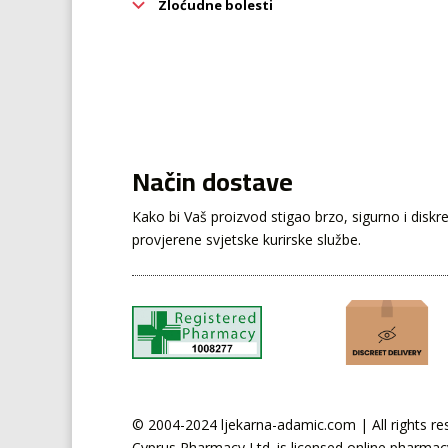
Zloćudne bolesti
Način dostave
Kako bi Vaš proizvod stigao brzo, sigurno i disk
provjerene svjetske kurirske službe.
© 2004-2024 ljekarna-adamic.com | All rights re
Cyprus
Pharmacy Ltd. is licensed online pharmac