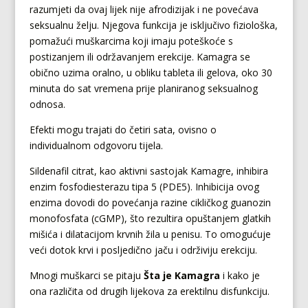
razumjeti da ovaj lijek nije afrodizijak i ne povećava
seksualnu želju. Njegova funkcija je isključivo fiziološka,
pomažući muškarcima koji imaju poteškoće s
postizanjem ili održavanjem erekcije. Kamagra se
obično uzima oralno, u obliku tableta ili gelova, oko 30
minuta do sat vremena prije planiranog seksualnog
odnosa.
Efekti mogu trajati do četiri sata, ovisno o
individualnom odgovoru tijela.
Sildenafil citrat, kao aktivni sastojak Kamagre, inhibira
enzim fosfodiesterazu tipa 5 (PDE5). Inhibicija ovog
enzima dovodi do povećanja razine cikličkog guanozin
monofosfata (cGMP), što rezultira opuštanjem glatkih
mišića i dilatacijom krvnih žila u penisu. To omogućuje
veći dotok krvi i posljedično jaču i održiviju erekciju.
Mnogi muškarci se pitaju
Šta je Kamagra
i kako je
ona različita od drugih lijekova za erektilnu disfunkciju.