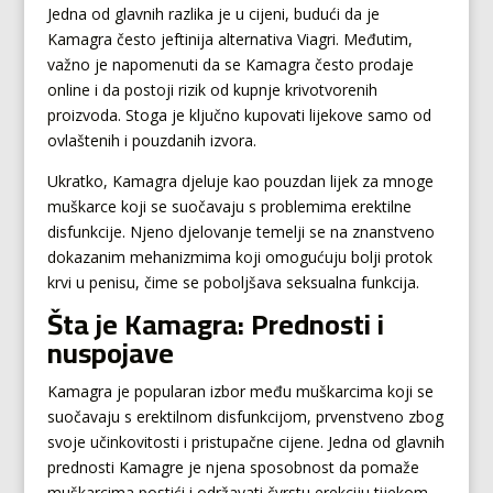
Jedna od glavnih razlika je u cijeni, budući da je
Kamagra često jeftinija alternativa Viagri. Međutim,
važno je napomenuti da se Kamagra često prodaje
online i da postoji rizik od kupnje krivotvorenih
proizvoda. Stoga je ključno kupovati lijekove samo od
ovlaštenih i pouzdanih izvora.
Ukratko, Kamagra djeluje kao pouzdan lijek za mnoge
muškarce koji se suočavaju s problemima erektilne
disfunkcije. Njeno djelovanje temelji se na znanstveno
dokazanim mehanizmima koji omogućuju bolji protok
krvi u penisu, čime se poboljšava seksualna funkcija.
Šta je Kamagra: Prednosti i
nuspojave
Kamagra je popularan izbor među muškarcima koji se
suočavaju s erektilnom disfunkcijom, prvenstveno zbog
svoje učinkovitosti i pristupačne cijene. Jedna od glavnih
prednosti Kamagre je njena sposobnost da pomaže
muškarcima postići i održavati čvrstu erekciju tijekom