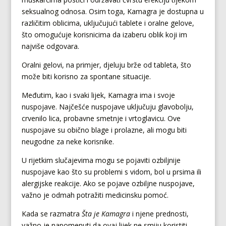
seksualnog odnosa. Osim toga, Kamagra je dostupna u
različitim oblicima, uključujući tablete i oralne gelove,
što omogućuje korisnicima da izaberu oblik koji im
najviše odgovara.
Oralni gelovi, na primjer, djeluju brže od tableta, što
može biti korisno za spontane situacije.
Međutim, kao i svaki lijek, Kamagra ima i svoje
nuspojave. Najčešće nuspojave uključuju glavobolju,
crvenilo lica, probavne smetnje i vrtoglavicu. Ove
nuspojave su obično blage i prolazne, ali mogu biti
neugodne za neke korisnike.
U rijetkim slučajevima mogu se pojaviti ozbiljnije
nuspojave kao što su problemi s vidom, bol u prsima ili
alergijske reakcije. Ako se pojave ozbiljne nuspojave,
važno je odmah potražiti medicinsku pomoć.
Kada se razmatra
Šta je Kamagra
i njene prednosti,
važno je napomenuti da ovaj lijek ne smiju koristiti