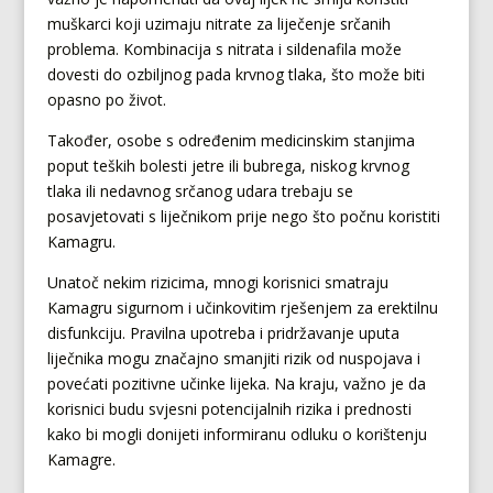
muškarci koji uzimaju nitrate za liječenje srčanih
problema. Kombinacija s nitrata i sildenafila može
dovesti do ozbiljnog pada krvnog tlaka, što može biti
opasno po život.
Također, osobe s određenim medicinskim stanjima
poput teških bolesti jetre ili bubrega, niskog krvnog
tlaka ili nedavnog srčanog udara trebaju se
posavjetovati s liječnikom prije nego što počnu koristiti
Kamagru.
Unatoč nekim rizicima, mnogi korisnici smatraju
Kamagru sigurnom i učinkovitim rješenjem za erektilnu
disfunkciju. Pravilna upotreba i pridržavanje uputa
liječnika mogu značajno smanjiti rizik od nuspojava i
povećati pozitivne učinke lijeka. Na kraju, važno je da
korisnici budu svjesni potencijalnih rizika i prednosti
kako bi mogli donijeti informiranu odluku o korištenju
Kamagre.