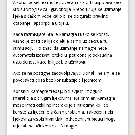
Alkohol posebno može povećati rizik od nuspojava kao
što su vrtoglavica i glavobolja. Preporučuje se uzimanje
lijeka s čašom vode kako bi se osiguralo pravilno
otapanje i apsorpcija u tijelu.
Kada razmišljate
Šta je Kamagra
i kako se koristi,
važno je znati da lijek djeluje samo uz seksualnu
stimulaciju. To znači da uzimanje Kamagre neće
automatski izazvati erekciju; potrebna je seksualna
uzbuđenost kako bi lijek bio učinkovit.
Ako se ne postigne zadovoljavajući učinak, ne smije se
povećavati doza bez konzultacije s liječnikom.
Korisnici Kamagre trebaju biti svjesni mogućih
interakcija s drugim lijekovima. Na primjer, Kamagra
može imati ozbiljne interakcije s nitratima koji se
koriste za liječenje srčanih problema. Također, neki
lijekovi za visoki krvni tlak i određeni antibiotici mogu
utjecati na učinkovitost Kamagre.