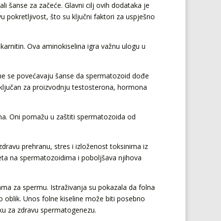
ali šanse za začeće. Glavni cilj ovih dodataka je
 pokretljivost, što su ključni faktori za uspješno
karnitin. Ova aminokiselina igra važnu ulogu u
čime se povećavaju šanse da spermatozoid dođe
je ključan za proizvodnju testosterona, hormona
ama. Oni pomažu u zaštiti spermatozoida od
zdravu prehranu, stres i izloženost toksinima iz
šteta na spermatozoidima i poboljšava njihova
tama za spermu. Istraživanja su pokazala da folna
 oblik. Unos folne kiseline može biti posebno
šku za zdravu spermatogenezu.