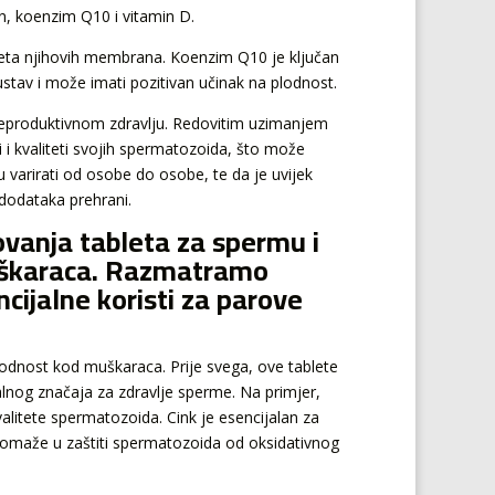
n, koenzim Q10 i vitamin D.
teta njihovih membrana. Koenzim Q10 je ključan
stav i može imati pozitivan učinak na plodnost.
eproduktivnom zdravlju. Redovitim uzimanjem
i i kvaliteti svojih spermatozoida, što može
varirati od osobe do osobe, te da je uvijek
 dodataka prehrani.
vanja tableta za spermu i
uškaraca. Razmatramo
cijalne koristi za parove
plodnost kod muškaraca. Prije svega, ove tablete
talnog značaja za zdravlje sperme. Na primjer,
kvalitete spermatozoida. Cink je esencijalan za
pomaže u zaštiti spermatozoida od oksidativnog