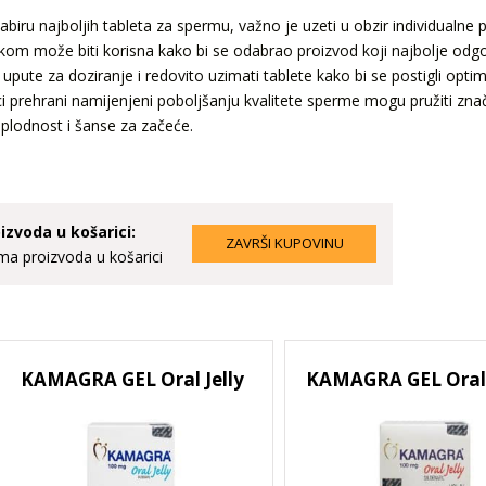
abiru najboljih tableta za spermu, važno je uzeti u obzir individualne 
nikom može biti korisna kako bi se odabrao proizvod koji najbolje od
i upute za doziranje i redovito uzimati tablete kako bi se postigli opti
i prehrani namijenjeni poboljšanju kvalitete sperme mogu pružiti zna
 plodnost i šanse za začeće.
izvoda u košarici:
a proizvoda u košarici
KAMAGRA GEL Oral Jelly
KAMAGRA GEL Oral J