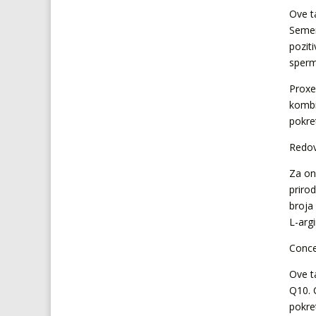
Ove t
Semen
pozit
sperm
Proxe
kombi
pokre
Redov
Za one
priro
broja 
L-arg
Conce
Ove t
Q10. 
pokre