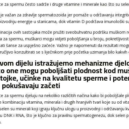
te za spermu često sadrže i druge vitamine i minerale kao što su sele
 je važan za zdravlje spermatozoida jer pomaže u održavanju integri
oizvodnju energije u stanicama, dok vitamin D podržava imunološki su
nacija ovih sastojaka može pružiti sveobuhvatnu podršku muškom r
ta za spermu, muškarci mogu vidjeti poboljšanja u broju, pokretljivost
ati šanse za uspješno začeće. Važno je napomenuti da rezultati mogu 
učljivo konzultirati se s liječnikom prije početka uzimanja bilo kakvih
vom dijelu istražujemo mehanizme djelo
o one mogu poboljšati plodnost kod m
tojke, učinke na kvalitetu sperme i poten
i pokušavaju začeti
te za spermu djeluju na nekoliko različitih načina kako bi poboljšale 
e kombinaciju vitamina, minerala i drugih hranjivih tvari koje su od vi
 selen su minerali koji igraju ključnu ulogu u proizvodnji i održavanju 
zu DNK i RNA, što je ključno za pravilnu spermatogenezu, dok selen 
.