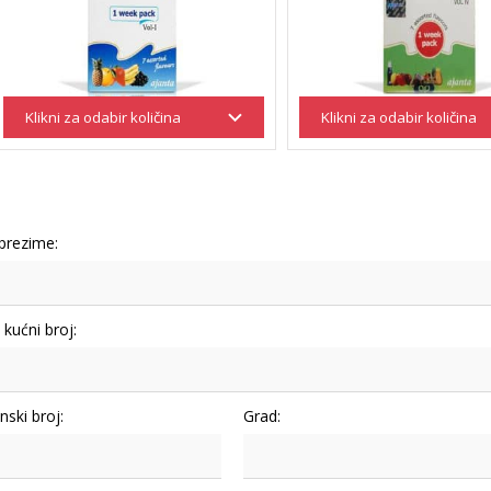
 prezime:
i kućni broj:
nski broj:
Grad: