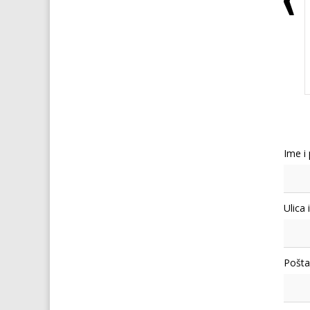
Ime i
Ulica 
Pošta