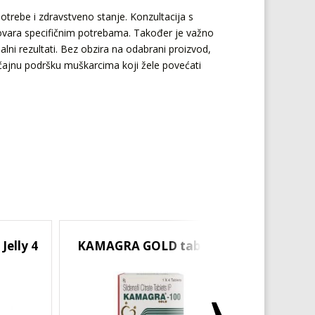
potrebe i zdravstveno stanje. Konzultacija s
govara specifičnim potrebama. Također je važno
malni rezultati. Bez obzira na odabrani proizvod,
čajnu podršku muškarcima koji žele povećati
elly 4
KAMAGRA GOLD tablete
SUPER 