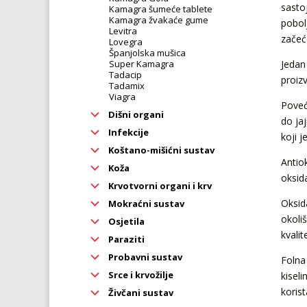
sastoj
Kamagra šumeće tablete
Kamagra žvakaće gume
pobolj
Levitra
začeć
Lovegra
Španjolska mušica
Super Kamagra
Jedan
Tadacip
proiz
Tadamix
Viagra
Poveć
Dišni organi
do ja
Infekcije
koji 
Koštano-mišićni sustav
Antio
Koža
oksid
Krvotvorni organi i krv
Oksid
Mokraćni sustav
okoli
Osjetila
kvalit
Paraziti
Probavni sustav
Folna
Srce i krvožilje
kisel
koris
Živčani sustav