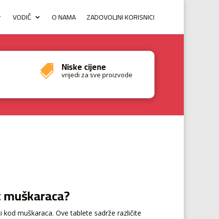
VODIČ
O NAMA
ZADOVOLJNI KORISNICI
Niske cijene

vrijedi za sve proizvode
st muškaraca?
i kod muškaraca. Ove tablete sadrže različite