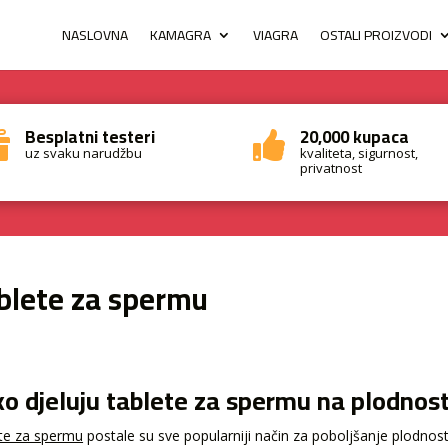
NASLOVNA
KAMAGRA
VIAGRA
OSTALI PROIZVODI
Besplatni testeri
20,000 kupaca


uz svaku narudžbu
kvaliteta, sigurnost,
privatnost
blete za spermu
o djeluju tablete za spermu na plodno
te za spermu
postale su sve popularniji način za poboljšanje plodnost