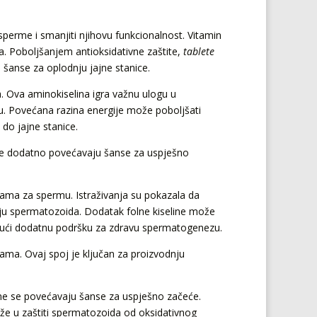
sperme i smanjiti njihovu funkcionalnost. Vitamin
a. Poboljšanjem antioksidativne zaštite,
tablete
šanse za oplodnju jajne stanice.
ma. Ova aminokiselina igra važnu ulogu u
ju. Povećana razina energije može poboljšati
do jajne stanice.
 se dodatno povećavaju šanse za uspješno
etama za spermu. Istraživanja su pokazala da
giju spermatozoida. Dodatak folne kiseline može
ajući dodatnu podršku za zdravu spermatogenezu.
ama. Ovaj spoj je ključan za proizvodnju
ime se povećavaju šanse za uspješno začeće.
že u zaštiti spermatozoida od oksidativnog