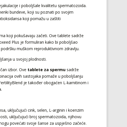
kulacije i poboljšale kvalitetu spermatozoida.
emenki bundeve, koji su poznati po svojim
tioksidansa koji pomažu u zaštiti
ma koji pokušavaju začeti. Ove tablete sadrže
Proxeed Plus je formuliran kako bi poboljšao
tnu podršku muškom reproduktivnom zdravlju.
šanja u svojoj plodnosti.
ličan izbor. Ove
tablete za spermu
sadrže
mbinacija ovih sastojaka pomaže u poboljšanju
 FertilityBlend je također obogaćen L-karnitinom i
a.
a, uključujući cink, selen, L-arginin i koenzim
sti, uključujući broj spermatozoida, njihovu
 mogu povećati svoje šanse za uspješno začeće.