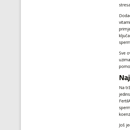
stresa
Dodac
vitam
primj
ključ
sperm
Sve o
uzima
pomoć
Naj
Na tr
jedin
Ferti
sperma
koenz
Još j