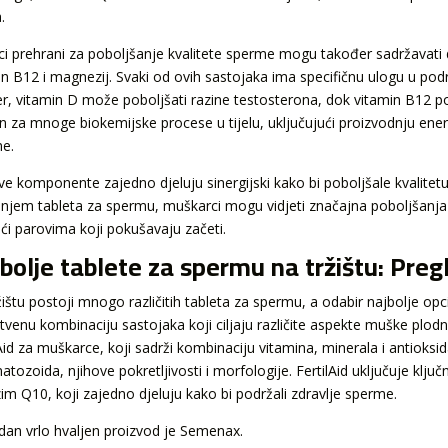
.
i prehrani za poboljšanje kvalitete sperme mogu također sadržavati d
in B12 i magnezij. Svaki od ovih sastojaka ima specifičnu ulogu u po
er, vitamin D može poboljšati razine testosterona, dok vitamin B12 
an za mnoge biokemijske procese u tijelu, uključujući proizvodnju energ
e.
ve komponente zajedno djeluju sinergijski kako bi poboljšale kvalitetu
njem tableta za spermu, muškarci mogu vidjeti značajna poboljšanja u
i parovima koji pokušavaju začeti.
bolje tablete za spermu na tržištu: Preg
žištu postoji mnogo različitih tableta za spermu, a odabir najbolje opc
stvenu kombinaciju sastojaka koji ciljaju različite aspekte muške plodn
lAid za muškarce, koji sadrži kombinaciju vitamina, minerala i antioks
tozoida, njihove pokretljivosti i morfologije. FertilAid uključuje ključn
im Q10, koji zajedno djeluju kako bi podržali zdravlje sperme.
edan vrlo hvaljen proizvod je Semenax.