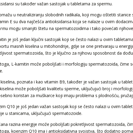
ksidansi su također važan sastojak u tabletama za spermu.
omažu u neutraliziranju slobodnih radikala, koji mogu oštetiti stanice 
itamin E su dva najčešća antioksidansa koja se nalaze u ovim dodacim
ermu
mogu smanjiti štetu na spermatozoidima i tako povećati njihove 
nitin je još jedan ključni sastojak koji se često nalazi u ovim tableta
portu masnih kiselina u mitohondrije, gdje se one pretvaraju u energi
tljivost spermatozoida, što je ključno za njihovu sposobnost da dođu 
toga, L-karnitin može poboljšati i morfologiju spermatozoida, čime
e.
 kiselina, poznata i kao vitamin B9, također je važan sastojak u tabl
 kiselina može poboljšati kvalitetu sperme, uključujući broj i morfolo
posebno koristan za muškarce koji imaju problema s plodnošću, pruž
im Q10 je još jedan važan sastojak koji se često nalazi u ovim tablet
ije u stanicama, uključujući spermatozoide.
ana razina energije može poboljšati pokretljivost spermatozoida, č
toga, koenzim Q10 ima i antioksidativna svojstva, što dodatno poma