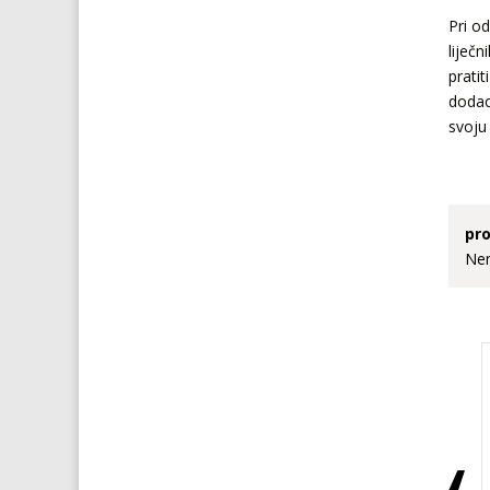
Pri od
liječ
pratit
dodac
svoju
pro
Nem