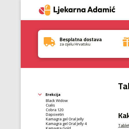
Besplatna dostava

za cijelu Hrvatsku
Ta
Erekcija
Black Widow
Cialis
Cobra 120
Kak
Dapoxetin
Kamagra gel Oral Jelly
Kamagra gel Oral Jelly 4
Table
Kamagra Gold