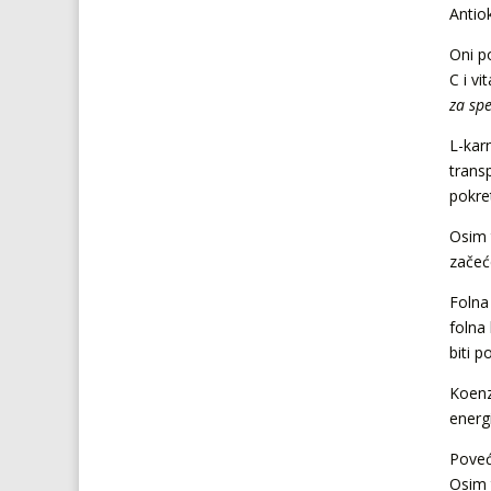
Antio
Oni p
C i v
za sp
L-kar
trans
pokre
Osim 
začeć
Folna
folna
biti 
Koenz
energ
Poveć
Osim 