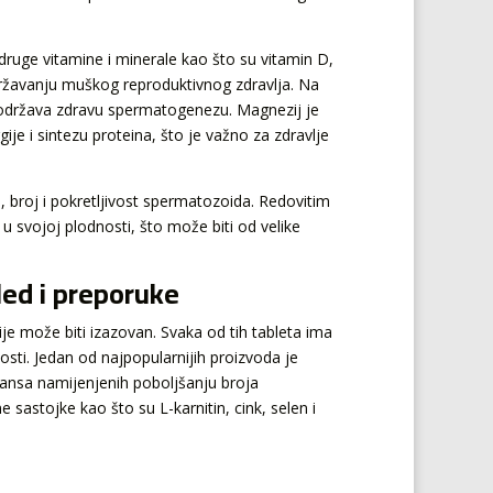
ruge vitamine i minerale kao što su vitamin D,
državanju muškog reproduktivnog zdravlja. Na
podržava zdravu spermatogenezu. Magnezij je
ije i sintezu proteina, što je važno za zdravlje
, broj i pokretljivost spermatozoida. Redovitim
 svojoj plodnosti, što može biti od velike
led i preporuke
ije može biti izazovan. Svaka od tih tableta ima
osti. Jedan od najpopularnijih proizvoda je
idansa namijenjenih poboljšanju broja
e sastojke kao što su L-karnitin, cink, selen i