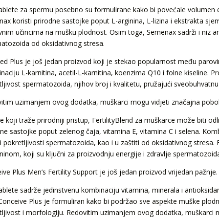
ablete za spermu posebno su formulirane kako bi povećale volumen eja
ax koristi prirodne sastojke poput L-arginina, L-lizina i ekstrakta sj
ivnim učincima na mušku plodnost. Osim toga, Semenax sadrži i niz an
atozoida od oksidativnog stresa.
ed Plus je još jedan proizvod koji je stekao popularnost među parovi
naciju L-karnitina, acetil-L-karnitina, koenzima Q10 i folne kiseline. 
tljivost spermatozoida, njihov broj i kvalitetu, pružajući sveobuhva
itim uzimanjem ovog dodatka, muškarci mogu vidjeti značajna pobolj
 koji traže prirodniji pristup, FertilityBlend za muškarce može biti od
dne sastojke poput zelenog čaja, vitamina E, vitamina C i selena. Ko
i pokretljivosti spermatozoida, kao i u zaštiti od oksidativnog stresa.
ininom, koji su ključni za proizvodnju energije i zdravlje spermatozoid
ive Plus Men’s Fertility Support je još jedan proizvod vrijedan pažnje.
ablete sadrže jedinstvenu kombinaciju vitamina, minerala i antioksidans
Conceive Plus je formuliran kako bi podržao sve aspekte muške plodno
tljivost i morfologiju. Redovitim uzimanjem ovog dodatka, muškarci