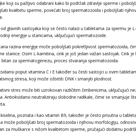
ke koji su pažljivo odabrani kako bi podržali zdravlje sperme i poboljš
šati kvalitetu sperme, povećati broj spermatozoida i poboljšati njihovu
e.
 od glavnih sastojaka koji se često nalazi u tabletama za spermu je L-
vodnji energije u stanicama, uključujući spermatozoide.
ana razina energije može poboljšati pokretljivost spermatozoida, 
jne stanice. Osim L-karnitina, cink je još jedan važan sastojak. Cink 
je bitan za spermatogenezu, proces stvaranja spermatozoida.
ksidansi poput vitamina C i E također su česti sastojci u ovim tablet
ativnog stresa, koji može oštetiti DNK i smanjiti plodnost.
ativni stres može biti uzrokovan različitim čimbenicima, uključujući ne
ša. Antioksidansi neutraliziraju slobodne radikale, čime se smanjuje 
eta.
 kiselina, poznata i kao vitamin B9, također je često prisutna u table
ina može poboljšati broj spermatozoida i njihovu morfologiju, odnosno
tan za muškarce s nižom kvalitetom sperme, pružajući dodatnu podr