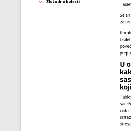
Zloćudne bolesti
Table
Selen
za pr
Kombi
table
poveć
prepor
U o
kak
sas
koj
Table
sadrž
cink i
sinte
stresa