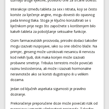
uzimaju druge lijekove, posebno one za srčane bolesti.
Interakcije između tableta za sex i nitrata, koji se često
koriste za liječenje angine, mogu dovesti do opasnog
pada krvnog tlaka. Stoga je ključno konzultirati se s
liječnikom prije nego što započnete s korištenjem bilo
kakvih tableta za poboljšanje seksualne funkcije.
Osim farmaceutskih proizvoda, prirodni dodaci također
mogu izazvati nuspojave, iako su one obično blaže. Na
primjer, ginseng može uzrokovati nesanicu ili nervozu
kod nekih ljudi, dok maka korijen može izazvati
probavne smetnje. Tribulus terrestris može povećati
razinu testosterona, ali može i izazvati hormonalne
neravnoteže ako se koristi dugotrajno ili u velikim
dozama.
Jedan od ključnih aspekata sigurnosti je pravilno
doziranje.
Prekoračenje preporučene doze može povećati rizik od
nuspojava i smanjiti učinkovitost proizvoda. Također,