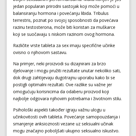
jedan popularan prirodni sastojak koji može pomoći u
balansiranju hormona i povećanju libida. Tribulus
terrestris, poznat po svojoj sposobnosti da povećava
razinu testosterona, može biti koristan za muškarce
koji se suočavaju s niskom razinom ovog hormona.
Različite vrste tableta za sex imaju specifične učinke
ovisno o njihovom sastavu.
Na primjer, neki proizvodi su dizajnirani za brzo
djelovanje i mogu pružiti rezultate unutar nekoliko sati,
dok drugi zahtijevaju dugotrajnu uporabu kako bi se
postigli optimalni rezultati. Ove razlike su važne jer
omogućuju korisnicima da odaberu proizvod koji
najbolje odgovara njihovim potrebama i životnom stilu.
Psihološki aspekti također igraju važnu ulogu u
učinkovitosti ovih tableta. Povećanje samopouzdanja i
smanjenje anksioznosti vezane uz seksualni učinak
mogu značajno poboljšati ukupno seksualno iskustvo.