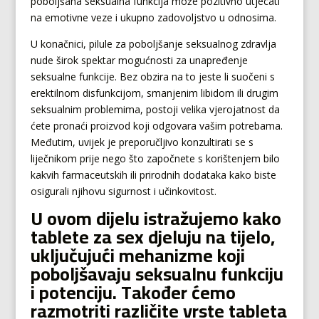
poboljšana seksualna funkcija može pozitivno utjecati
na emotivne veze i ukupno zadovoljstvo u odnosima.
U konačnici, pilule za poboljšanje seksualnog zdravlja
nude širok spektar mogućnosti za unapređenje
seksualne funkcije. Bez obzira na to jeste li suočeni s
erektilnom disfunkcijom, smanjenim libidom ili drugim
seksualnim problemima, postoji velika vjerojatnost da
ćete pronaći proizvod koji odgovara vašim potrebama.
Međutim, uvijek je preporučljivo konzultirati se s
liječnikom prije nego što započnete s korištenjem bilo
kakvih farmaceutskih ili prirodnih dodataka kako biste
osigurali njihovu sigurnost i učinkovitost.
U ovom dijelu istražujemo kako
tablete za sex djeluju na tijelo,
uključujući mehanizme koji
poboljšavaju seksualnu funkciju
i potenciju. Također ćemo
razmotriti različite vrste tableta