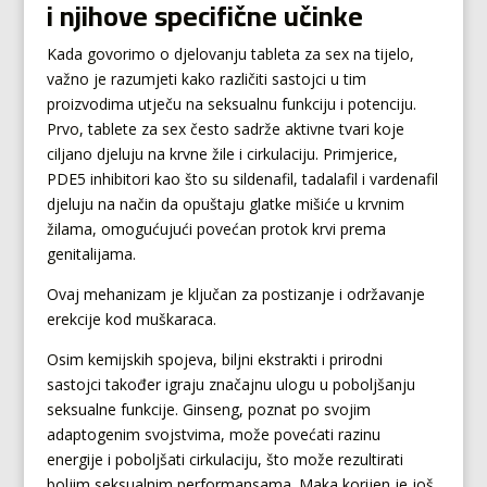
i njihove specifične učinke
Kada govorimo o djelovanju tableta za sex na tijelo,
važno je razumjeti kako različiti sastojci u tim
proizvodima utječu na seksualnu funkciju i potenciju.
Prvo, tablete za sex često sadrže aktivne tvari koje
ciljano djeluju na krvne žile i cirkulaciju. Primjerice,
PDE5 inhibitori kao što su sildenafil, tadalafil i vardenafil
djeluju na način da opuštaju glatke mišiće u krvnim
žilama, omogućujući povećan protok krvi prema
genitalijama.
Ovaj mehanizam je ključan za postizanje i održavanje
erekcije kod muškaraca.
Osim kemijskih spojeva, biljni ekstrakti i prirodni
sastojci također igraju značajnu ulogu u poboljšanju
seksualne funkcije. Ginseng, poznat po svojim
adaptogenim svojstvima, može povećati razinu
energije i poboljšati cirkulaciju, što može rezultirati
boljim seksualnim performansama. Maka korijen je još