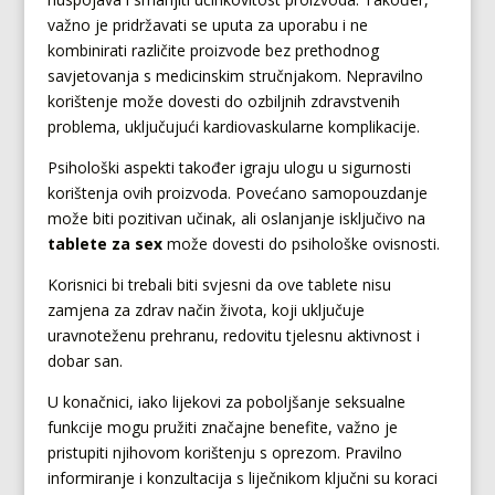
važno je pridržavati se uputa za uporabu i ne
kombinirati različite proizvode bez prethodnog
savjetovanja s medicinskim stručnjakom. Nepravilno
korištenje može dovesti do ozbiljnih zdravstvenih
problema, uključujući kardiovaskularne komplikacije.
Psihološki aspekti također igraju ulogu u sigurnosti
korištenja ovih proizvoda. Povećano samopouzdanje
može biti pozitivan učinak, ali oslanjanje isključivo na
tablete za sex
može dovesti do psihološke ovisnosti.
Korisnici bi trebali biti svjesni da ove tablete nisu
zamjena za zdrav način života, koji uključuje
uravnoteženu prehranu, redovitu tjelesnu aktivnost i
dobar san.
U konačnici, iako lijekovi za poboljšanje seksualne
funkcije mogu pružiti značajne benefite, važno je
pristupiti njihovom korištenju s oprezom. Pravilno
informiranje i konzultacija s liječnikom ključni su koraci