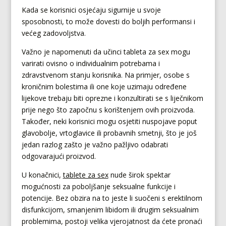
Kada se korisnici osjećaju sigurnije u svoje
sposobnosti, to može dovesti do boljih performansi i
većeg zadovoljstva.
Važno je napomenuti da učinci tableta za sex mogu
varirati ovisno o individualnim potrebama i
zdravstvenom stanju korisnika. Na primjer, osobe s
kroničnim bolestima ili one koje uzimaju određene
lijekove trebaju biti oprezne i konzultirati se s liječnikom
prije nego što započnu s korištenjem ovih proizvoda.
Također, neki korisnici mogu osjetiti nuspojave poput
glavobolje, vrtoglavice ili probavnih smetnji, što je još
jedan razlog zašto je važno pažljivo odabrati
odgovarajući proizvod.
U konačnici,
tablete za sex
nude širok spektar
mogućnosti za poboljšanje seksualne funkcije i
potencije. Bez obzira na to jeste li suočeni s erektilnom
disfunkcijom, smanjenim libidom ili drugim seksualnim
problemima, postoji velika vjerojatnost da ćete pronaći