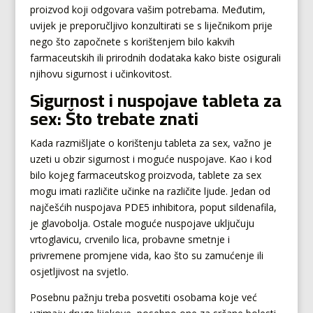
proizvod koji odgovara vašim potrebama. Međutim,
uvijek je preporučljivo konzultirati se s liječnikom prije
nego što započnete s korištenjem bilo kakvih
farmaceutskih ili prirodnih dodataka kako biste osigurali
njihovu sigurnost i učinkovitost.
Sigurnost i nuspojave tableta za
sex: Što trebate znati
Kada razmišljate o korištenju tableta za sex, važno je
uzeti u obzir sigurnost i moguće nuspojave. Kao i kod
bilo kojeg farmaceutskog proizvoda, tablete za sex
mogu imati različite učinke na različite ljude. Jedan od
najčešćih nuspojava PDE5 inhibitora, poput sildenafila,
je glavobolja. Ostale moguće nuspojave uključuju
vrtoglavicu, crvenilo lica, probavne smetnje i
privremene promjene vida, kao što su zamućenje ili
osjetljivost na svjetlo.
Posebnu pažnju treba posvetiti osobama koje već