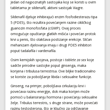
Jedan od najpoznatijih sastojaka koji se koristi u ovim
tabletama je sildenafil, aktivni sastojak Viagre.
Sildenafil djeluje inhibirajući enzim fosfodiesterazu tipa
5 (PDE5), što rezultira povećanjem razine cikličkog
guanozin monofosfata (cGMP). Ovaj proces
omogućuje opuštanje glatkih mišića i povećan protok
krvi u penis, što olakšava postizanje erekcije. Sličan
mehanizam djelovanja imaju i drugi PDE5 inhibitori
poput tadalafila i vardenafila.
Osim kemijskih spojeva, postoje i
tablete za sex
koje
sadrže prirodne sastojke poput ginsenga, maka
korijena i tribulusa terrestrisa. Ove biljke tradicionalno
se koriste za poboljšanje libida i seksualne funkcije.
Ginseng, na primjer, poboljšava cirkulaciju krvi i
povećava razinu energije, dok maka korijen može
pomoći u balansiranju hormona i povećanju seksualne
želje. Tribulus terrestris, s druge strane, može povećati
razinu testosterona, što je ključno za održavanje